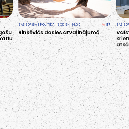
SABIEDRĪBA
|
POLITIKA
| ŠODIEN, 14:00
117
SABIED
egošu
Rinkēvičs dosies atvaļinājumā
Vals
katlu
krie
atkā