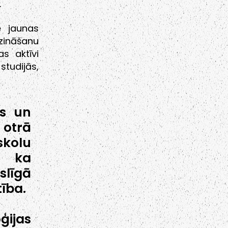
.
ē jaunas
zināšanu
s aktīvi
studijās,
as un
otrā
skolu
, ka
līgā
ība.
ijas