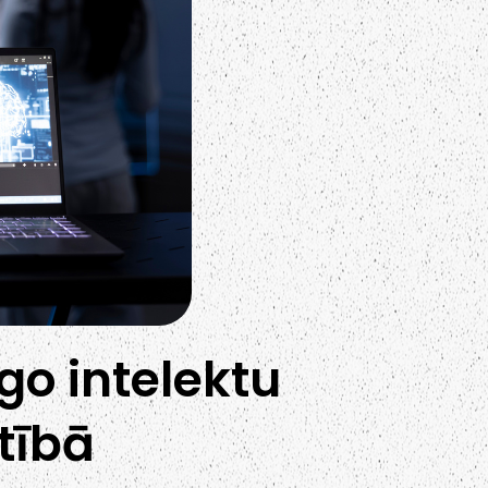
go intelektu
ītībā