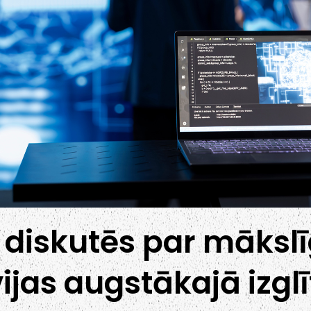
diskutēs par mākslī
ijas augstākajā izgl