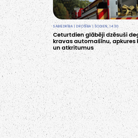
SABIEDRĪBA
|
DROŠĪBA
| ŠODIEN, 14:30
Ceturtdien glābēji dzēsuši d
kravas automašīnu, apkures 
un atkritumus