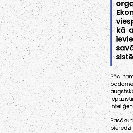
org
Eko
vies
kā a
ievi
sav
sis
Pēc tam 
padomes
augstsk
iepazīs
inteliģe
Pasākum
pieredzi