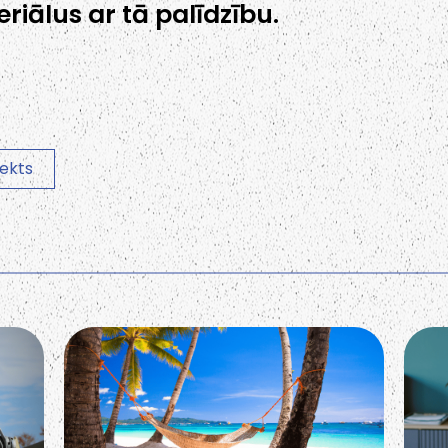
riālus ar tā palīdzību.
lekts