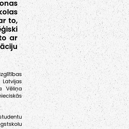
donas
kolas
r to,
ģiski
to ar
āciju
zglītības
Latvijas
a Vēliņa
ieciskās
studentu
ugstskolu