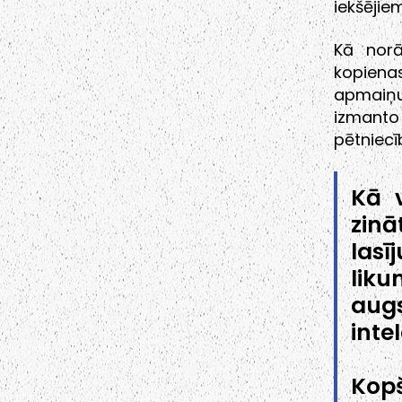
iekšējie
Kā norā
kopiena
apmaiņu
izmanto 
pētniecī
Kā v
zin
lasī
lik
aug
inte
Kop