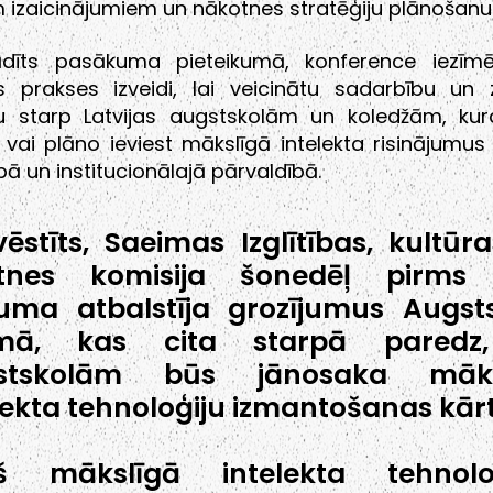
m izaicinājumiem un nākotnes stratēģiju plānošanu
dīts pasākuma pieteikumā, konference iezīm
s prakses izveidi, lai veicinātu sadarbību un 
 starp Latvijas augstskolām un koledžām, kura
vai plāno ieviest mākslīgā intelekta risinājumus 
bā un institucionālajā pārvaldībā.
ēstīts, Saeimas Izglītības, kultūr
ātnes komisija šonedēļ pirms 
juma atbalstīja grozījumus Augst
umā, kas cita starpā paredz
stskolām būs jānosaka māks
lekta tehnoloģiju izmantošanas kārt
š mākslīgā intelekta tehnoloģ