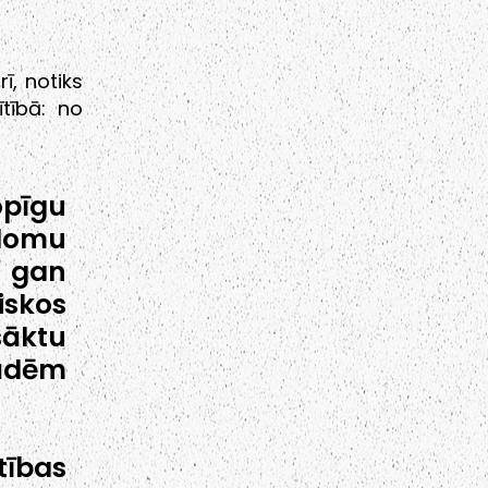
ī, notiks
ītībā: no
opīgu
lomu
 gan
iskos
sāktu
ādēm
ības