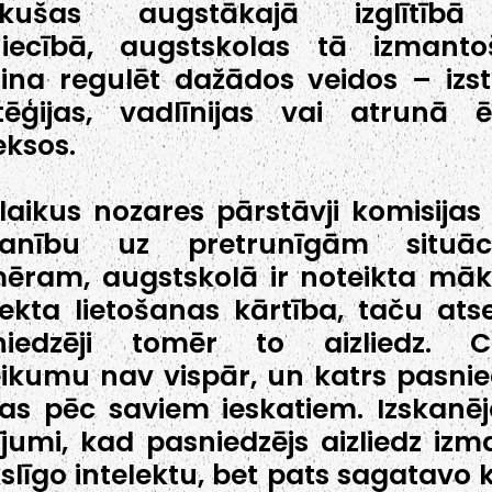
ākušas augstākajā izglītīb
niecībā, augstskolas tā izmant
na regulēt dažādos veidos – izs
tēģijas, vadlīnijas vai atrunā ē
ksos.
laikus nozares pārstāvji komisijas
anību uz pretrunīgām situāci
ēram, augstskolā ir noteikta māk
lekta lietošanas kārtība, taču atse
niedzēji tomēr to aizliedz. Ci
ikumu nav vispār, un katrs pasnie
jas pēc saviem ieskatiem. Izskanēj
jumi, kad pasniedzējs aizliedz izm
līgo intelektu, bet pats sagatavo 