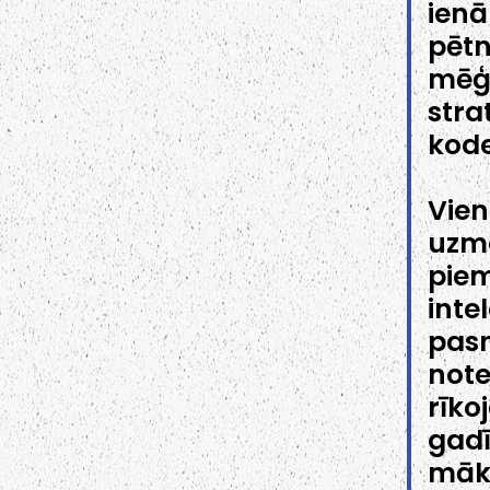
ien
pēt
mēģi
stra
kode
Vien
uzm
piem
inte
pas
note
rīko
gadī
māks