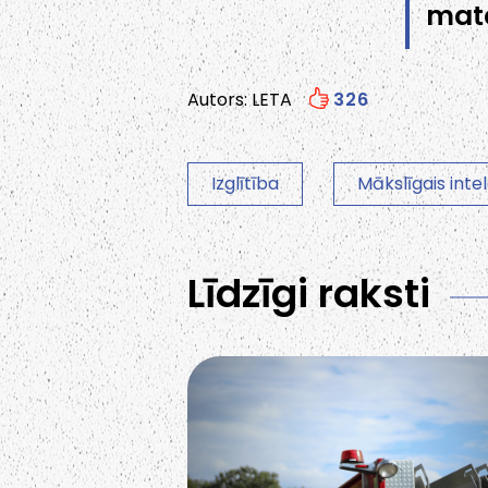
mate
Autors: LETA
326
Izglītība
Mākslīgais inte
Līdzīgi raksti