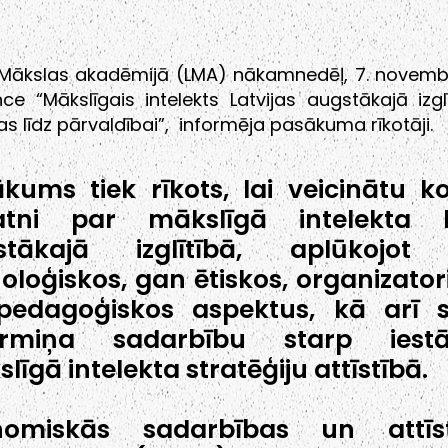
 Mākslas akadēmijā (LMA) nākamnedēļ, 7. novembr
ce “Mākslīgais intelekts Latvijas augstākajā izgl
as līdz pārvaldībai”, informēja pasākuma rīkotāji.
kums tiek rīkots, lai veicinātu k
ratni par mākslīgā intelekta 
stākajā izglītībā, aplūkojot
oloģiskos, gan ētiskos, organizator
pedagoģiskos aspektus, kā arī 
termiņa sadarbību starp iest
līgā intelekta stratēģiju attīstībā.
nomiskās sadarbības un attīst