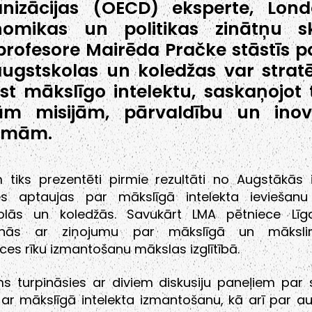
anizācijas (OECD) eksperte, Lon
nomikas un politikas zinātņu s
profesore Mairēda Pračke stāstīs pa
ugstskolas un koledžas var stratē
est mākslīgo intelektu, saskaņojot 
ām misijām, pārvaldību un inov
tēmām.
tiks prezentēti pirmie rezultāti no Augstākās i
 aptaujas par mākslīgā intelekta ieviešanu 
olās un koledžās. Savukārt LMA pētniece Līg
tinās ar ziņojumu par mākslīgā un mākslin
nces rīku izmantošanu mākslas izglītībā.
s turpināsies ar diviem diskusiju paneļiem par 
 ar mākslīgā intelekta izmantošanu, kā arī par a