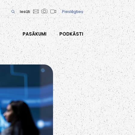
Iesūti
Pieslēgties
PASĀKUMI
PODKĀSTI