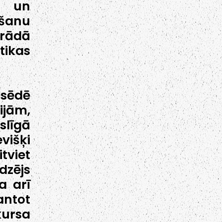
ā un
ošanu
trādā
tikas
 sēdē
jām,
slīgā
višķi
tviet
dzējs
a arī
antot
kursa