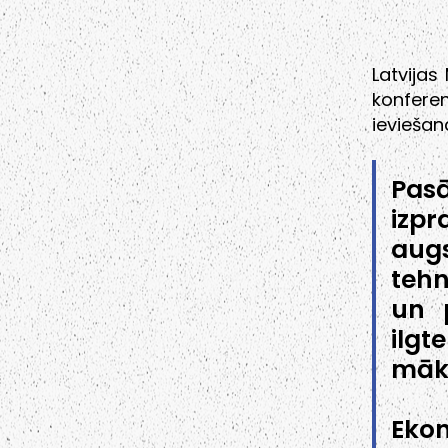
Latvijas
konferen
ieviešan
Pasā
izp
aug
tehn
un 
ilg
māks
Eko