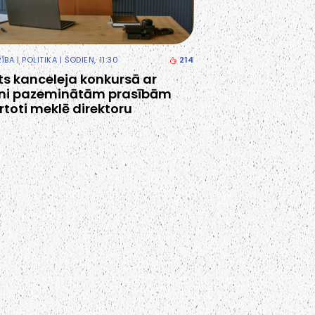
RĪBA
|
POLITIKA
| ŠODIEN, 11:30
214
ts kanceleja konkursā ar
tni pazeminātām prasībām
rtoti meklē direktoru