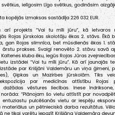
 svētkus, ielīgosim Līgo svētkus, godināsim aizgāj
kta kopējās izmaksas sastādīja 226 032 EUR.
ts arī projekts “Vai tu mīli jūru”, kā ietvaros 
jās Rojas jūrskolas skolotāju ēkas 2. stāvs. Ēkā b
ika, gan Rojas slimnīca, bet mūsdienās ēkas 1. s
 ārstu prakses. Svaigi renovēto 2. stāvu savā a
 Kaltenes kluba ēku, iegūs Rojas Jūras zvejniecība
etu izstādei “Vai tu mīli jūru”. Kā arī jaunajās te
izstāde par Krišjāni Valdemāru un viņa ģimeni, 
res), Ģipkas un Mazirbes jūrskolām. Tiks vei
-ekspozīcija par medicīnas attīstību Rojas 
t dažādas vēstures liecības. Inese Indriksone
 norāda: “Plānojam šo vietu attīstīt par novadpē
s entuziastu pulcēšanās vietu ar iespēju ekspon
 materiālus un pētnieciskā darba rezultātus. Vēla
tā ne tikai varētu iepazīt Krišjāņa Valdemāra dev