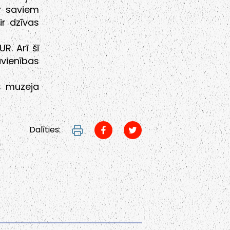
r saviem
ir dzīvas
R. Arī šī
avienības
s muzeja
Dalīties: