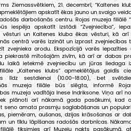
irms Ziemassvētkiem, 21. decembrī, “Kaltenes kl
apmeklētājiem apskatīt ēkas jauno un svaigo veidol
radošās darbošanās centru. Rojas muzeja filiālē 
ūs iespēja apskatīt izstādi “Zvejniecība”, iepa
s vēsturi un Kaltenes kluba ēkas vēsturi, kā arī
ās centrā varēs izzināt un izprast zvejniecības t
īt zvejnieka arodu. Ekspozīcijā varēs iepazīties
ča piekrastē mītošajām zivīm, kā arī ar dabas p
u laikā ietekmē zvejniecību un jūras liedaga i
filiāle „Kaltenes klubs” apmeklētājus gaidīs c
as līdz sestdienai (10.00–18.00), bet svētd
nās muzeja filiāle būs slēgta, informē Roj
ības muzeja vadītāja Inese Indriksone. Viņa arī n
 tiek plānoti arī nākamā gada pasākumi, kad a
t seno amata prasmju saglabāšanas un popular
as, piemēram, aušanas, dzijas krāsošanas ar da
lām un tīklu lāpīšanas radošās darbnīcas. Nākam
filiālē tiksimies arī Muzeju nakts pasākumā, a