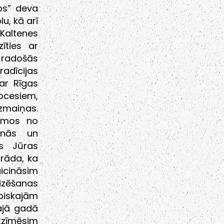
ubs” deva
u, kā arī
“Kaltenes
zīties ar
 radošās
radīcijas
 ar Rīgas
rocesiem,
zmaiņas.
iemos no
ienās un
as Jūras
orāda, ka
icināsim
izēšanas
biskajām
ajā gadā
tzīmēsim