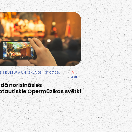
S
|
KULTŪRA UN IZKLAIDE
| 31.07.26,
401
ldā norisināsies
ptautiskie Opermūzikas svētki