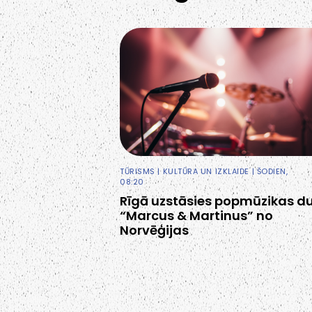
TŪRISMS
|
KULTŪRA UN IZKLAIDE
| ŠODIEN,
08:20
Rīgā uzstāsies popmūzikas d
“Marcus & Martinus” no
Norvēģijas