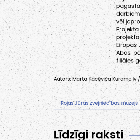
pagasta
darbiem 
vēl jopr
Projekta
projekta
Eiropas 
Abas pā
filiāles
Autors: Marta Kacēviča Kuramo.lv /
Rojas Jūras zvejniecības muzejs
Līdzīgi raksti