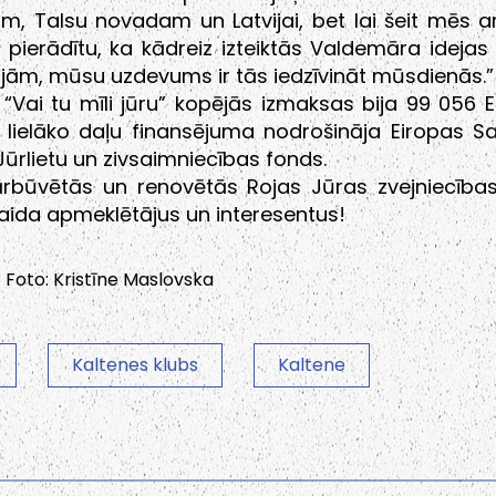
m, Talsu novadam un Latvijai, bet lai šeit mēs a
pierādītu, ka kādreiz izteiktās Valdemāra idejas 
ojām, mūsu uzdevums ir tās iedzīvināt mūsdienās.”
 “Vai tu mīli jūru” kopējās izmaksas bija 99 056 EU
 lielāko daļu finansējuma nodrošināja Eiropas S
Jūrlietu un zivsaimniecības fonds.
rbūvētās un renovētās Rojas Jūras zvejniecība
 gaida apmeklētājus un interesentus!
 Foto: Kristīne Maslovska
Kaltenes klubs
Kaltene