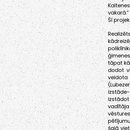
Kaltenes
vakarā.”
Šī proje
Realizē
kādreizē
poliklīn
ģimenes
tāpat kā
dodot vi
veidota 
(Lubeze
izstāde
izstādo
vadītāja
vēsture
pētījumu
šajā vie