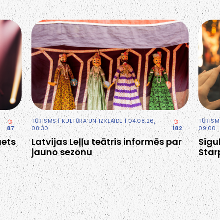
TŪRISMS
|
KULTŪRA UN IZKLAIDE
| 04.08.26,
TŪRISM
87
08:30
182
09:00
uets
Latvijas Leļļu teātris informēs par
Sigu
jauno sezonu
Star