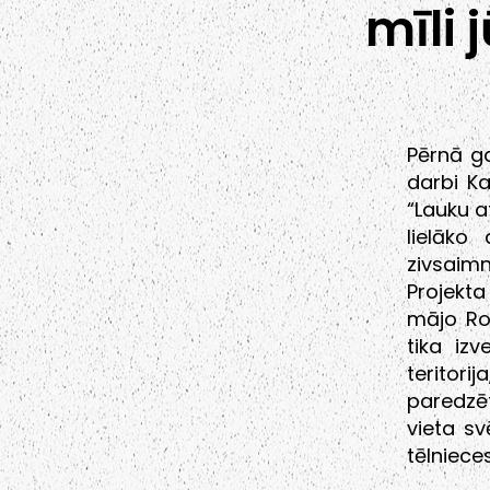
mīli 
Pērnā ga
darbi Ka
“Lauku a
lielāko
zivsaimn
Projekta
mājo Roj
tika iz
teritor
paredzē
vieta sv
tēlnieces