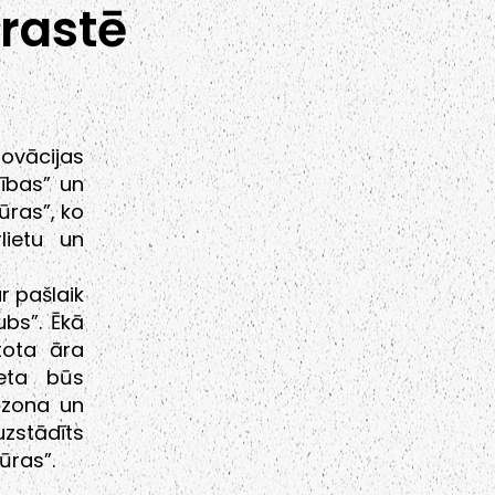
krastē
novācijas
rības” un
ūras”, ko
lietu un
r pašlaik
ubs”. Ēkā
tota āra
ieta būs
 zona un
uzstādīts
ūras”.