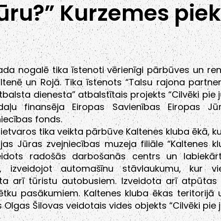
jūru?” Kurzemes pie
da nogalē tika īstenoti vērienīgi pārbūves un re
ltenē un Rojā. Tika īstenots “Talsu rajona partne
tbalsta dienesta” atbalstītais projekts “Cilvēki pie j
 daļu finansēja Eiropas Savienības Eiropas Jūr
iecības fonds.
 ietvaros tika veikta pārbūve Kaltenes kluba ēkā, ku
as Jūras zvejniecības muzeja filiāle “Kaltenes kl
veidots radošās darbošanās centrs un labiekār
ija, izveidojot automašīnu stāvlaukumu, kur v
ta arī tūristu autobusiem. Izveidota arī atpūtas
ētku pasākumiem. Kaltenes kluba ēkas teritorijā 
 Olgas Šilovas veidotais vides objekts “Cilvēki pie j