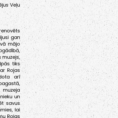
ējus Veļu
renovēts
ijusi gan
tāvā mājo
pgādībā,
s muzejs,
lpās tiks
par Rojas
dota arī
pagastā,
, muzeja
tnieku un
ēt savus
mies, lai
umu Rojas