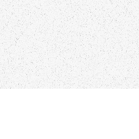
LIEPĀJA,LV-3401, LATVIJA
KONTAKTI
INFO@PAPUCIS.LV