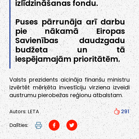
izlīdzināšanas fondu.
Puses pārrunāja arī darbu
pie nākamā Eiropas
Savienības daudzgadu
budžeta un tā
iespējamajām prioritātēm.
Valsts prezidents aicināja finanšu ministru
izvērtēt mērķēta investīciju virziena izveidi
austrumu pierobežas reģionu atbalstam.
Autors: LETA
291
Dalīties: