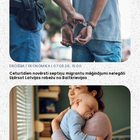
DROŠĪBA
|
EKONOMIKA
| 07.08.26, 15:00
Ceturtdien novērsti septiņu migrantu mēģinājumi nelegāli
šķērsot Latvijas robežu no Baltkrievijas