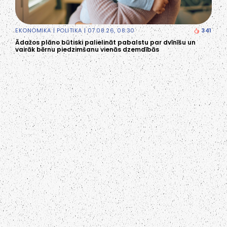
EKONOMIKA
|
POLITIKA
| 07.08.26, 08:30
341
Ādažos plāno būtiski palielināt pabalstu par dvīnīšu un
vairāk bērnu piedzimšanu vienās dzemdībās