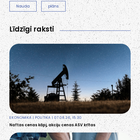
Nauda
plāns
Līdzīgi raksti
EKONOMIKA
|
POLITIKA
| 07.08.26, 15:30
Naftas cenas kāpj, akciju cenas ASV krītas