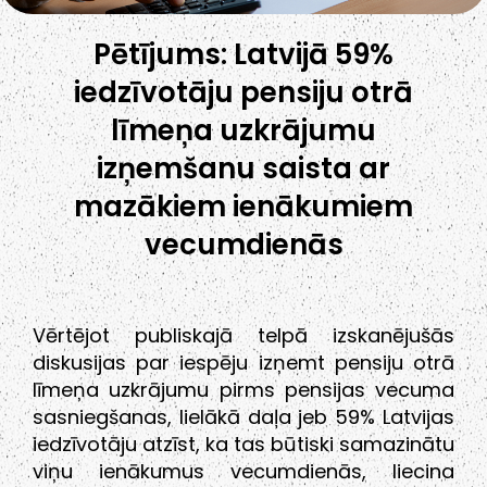
Pētījums: Latvijā 59%
iedzīvotāju pensiju otrā
līmeņa uzkrājumu
izņemšanu saista ar
mazākiem ienākumiem
vecumdienās
Vērtējot publiskajā telpā izskanējušās
diskusijas par iespēju izņemt pensiju otrā
līmeņa uzkrājumu pirms pensijas vecuma
sasniegšanas, lielākā daļa jeb 59% Latvijas
iedzīvotāju atzīst, ka tas būtiski samazinātu
viņu ienākumus vecumdienās, liecina