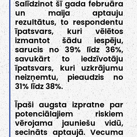
Salīdzinot šī gada februāra
un maija aptauju
rezultātus, to respondentu
īpatsvars, kuri vēlētos
izmantot šādu iespēju,
sarucis no 39% līdz 36%,
savukārt to iedzīvotāju
īpatsvars, kuri uzkrājumu
neizņemtu, pieaudzis no
31% līdz 38%.
Īpaši augsta izpratne par
potenciālajiem riskiem
vērojama jauniešu vidū,
secināts aptaujā. Vecuma