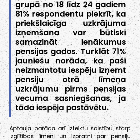
grupā no 18 līdz 24 gadiem
81% respondentu piekrīt, ka
priekšlaicīga uzkrājuma
izņemšana var būtiski
samazināt ienākumus
pensijas gados. Turklāt 71%
jauniešu norāda, ka paši
neizmantotu iespēju izņemt
pensiju otrā līmeņa
uzkrājumu pirms pensijas
vecuma sasniegšanas, ja
tāda iespēja pastāvētu.
Aptauja parāda arī izteiktu saistību starp
izglītības līmeni un izpratni par pensiju