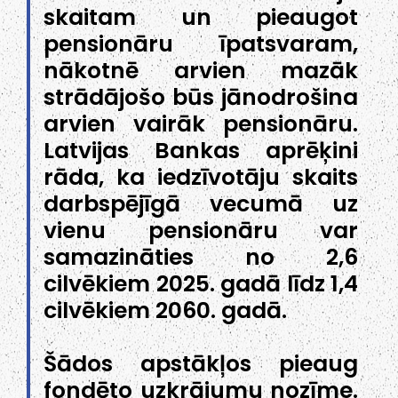
skaitam un pieaugot
pensionāru īpatsvaram,
nākotnē arvien mazāk
strādājošo būs jānodrošina
arvien vairāk pensionāru.
Latvijas Bankas aprēķini
rāda, ka iedzīvotāju skaits
darbspējīgā vecumā uz
vienu pensionāru var
samazināties no 2,6
cilvēkiem 2025. gadā līdz 1,4
cilvēkiem 2060. gadā.
Šādos apstākļos pieaug
fondēto uzkrājumu nozīme.