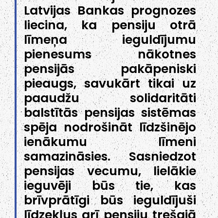
Latvijas Bankas prognozes
liecina, ka pensiju otrā
līmeņa ieguldījumu
pienesums nākotnes
pensijās pakāpeniski
pieaugs, savukārt tikai uz
paaudžu solidaritāti
balstītās pensijas sistēmas
spēja nodrošināt līdzšinējo
ienākumu līmeni
samazināsies. Sasniedzot
pensijas vecumu, lielākie
ieguvēji būs tie, kas
brīvprātīgi būs ieguldījuši
līdzekļus arī pensiju trešajā