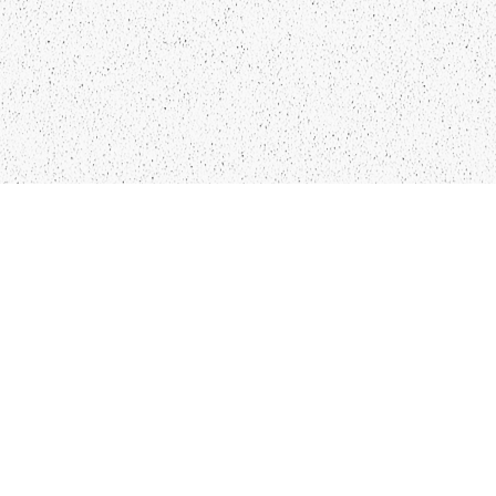
LIEPĀJA,LV-3401, LATVIJA
KONTAKTI
INFO@PAPUCIS.LV
28 555 801
SEKO MUMS
FACEBOOK
INSTAGRAM