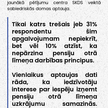
jaunākā pētījumu centra SKDS veiktā
sabiedriskās domas aptauja.
Tikai katrs trešais jeb 31%
respondentu šim
apgalvojumam nepiekrīt,
bet vēl 10% atzīst, ka
nepārzina pensiju otrā
līmeņa darbības principus.
Vienlaikus aptaujas dati
rāda, ka iedzīvotāju
interese par iespēju izņemt
pensiju otrā līmeņa
uzkrājumu samazinās.