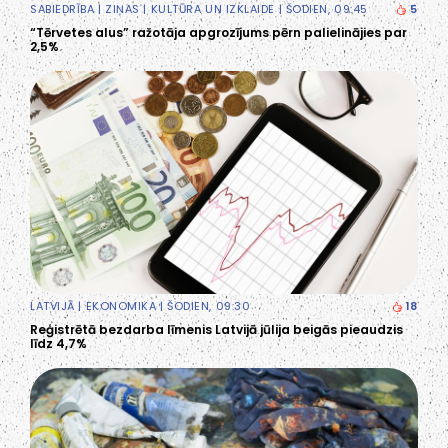
SABIEDRĪBA
|
ZIŅAS
|
KULTŪRA UN IZKLAIDE
| ŠODIEN, 09:45
5
“Tērvetes alus” ražotāja apgrozījums pērn palielinājies par
2,5%
LATVIJĀ
|
EKONOMIKA
| ŠODIEN, 09:30
18
Reģistrētā bezdarba līmenis Latvijā jūlija beigās pieaudzis
līdz 4,7%