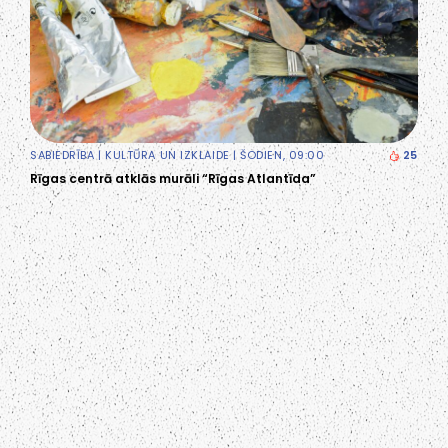
SABIEDRĪBA
|
KULTŪRA UN IZKLAIDE
| ŠODIEN, 09:00
25
Rīgas centrā atklās murāli “Rīgas Atlantīda”