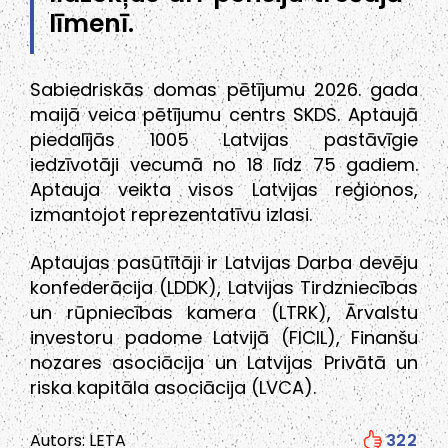
līmenī.
Sabiedriskās domas pētījumu 2026. gada
maijā veica pētījumu centrs SKDS. Aptaujā
piedalījās 1005 Latvijas pastāvīgie
iedzīvotāji vecumā no 18 līdz 75 gadiem.
Aptauja veikta visos Latvijas reģionos,
izmantojot reprezentatīvu izlasi.
Aptaujas pasūtītāji ir Latvijas Darba devēju
konfederācija (LDDK), Latvijas Tirdzniecības
un rūpniecības kamera (LTRK), Ārvalstu
investoru padome Latvijā (FICIL), Finanšu
nozares asociācija un Latvijas Privātā un
riska kapitāla asociācija (LVCA).
Autors: LETA
322