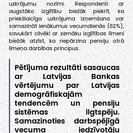
uzkrājumu nozīmi. Respondenti ar
augstāko izglītību biežāk piekrīt, ka
priekšlaicīga uzkrājuma izņemšana var
samazināt ienākumus vecumdienās (62%),
savukārt cilvēki ar zemāku izglītības līmeni
biežāk atzīst, ka nepārzina pensiju otrā
līmeņa darbības principus.
Pētījuma rezultāti sasaucas
ar Latvijas Bankas
vērtējumu par Latvijas
demogrāfiskajām
tendencēm un pensiju
sistēmas ilgtspēju.
Samazinoties darbspējīgā
vecuma iedzīvotāju