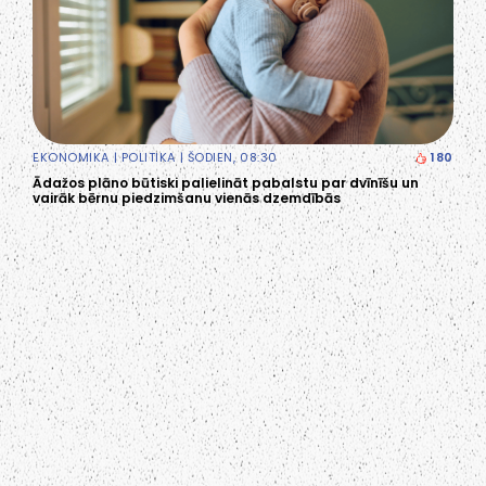
EKONOMIKA
|
POLITIKA
| ŠODIEN, 08:30
180
Ādažos plāno būtiski palielināt pabalstu par dvīnīšu un
vairāk bērnu piedzimšanu vienās dzemdībās