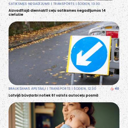
SATIKSMES NEGADĪJUMS
|
TRANSPORTS
| ŠODIEN, 13:30
Aizvadītajā diennaktī ceļu satiksmes negadījumos 14
cietušie
BRAUKŠANAS APSTĀKĻI
|
TRANSPORTS
| ŠODIEN, 12:30
40
Latvijā būvdarbi notiek 61 valsts autoceļu posmā