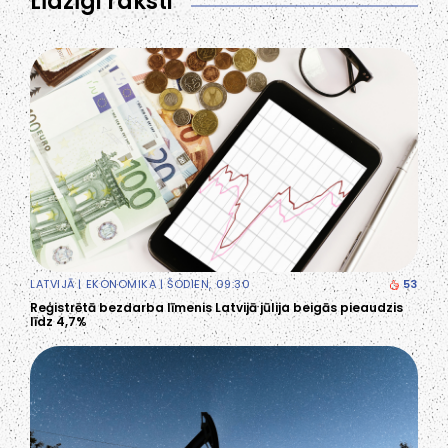
Līdzīgi raksti
LATVIJĀ
|
EKONOMIKA
| ŠODIEN, 09:30
53
Reģistrētā bezdarba līmenis Latvijā jūlija beigās pieaudzis
līdz 4,7%