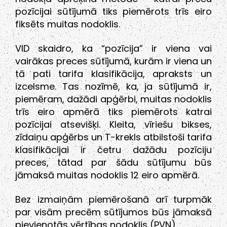
pozīcijai sūtījumā tiks piemērots trīs eiro
fiksēts muitas nodoklis.
VID skaidro, ka “pozīcija” ir viena vai
vairākas preces sūtījumā, kurām ir viena un
tā pati tarifa klasifikācija, apraksts un
izcelsme. Tas nozīmē, ka, ja sūtījumā ir,
piemēram, dažādi apģērbi, muitas nodoklis
trīs eiro apmērā tiks piemērots katrai
pozīcijai atsevišķi. Kleita, vīriešu bikses,
zīdaiņu apģērbs un T-krekls atbilstoši tarifa
klasifikācijai ir četru dažādu pozīciju
preces, tātad par šādu sūtījumu būs
jāmaksā muitas nodoklis 12 eiro apmērā.
Bez izmaiņām piemērošanā arī turpmāk
par visām precēm sūtījumos būs jāmaksā
pievienotās vērtības nodoklis (PVN).