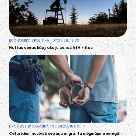
EKONOMIKA
|
POLITIKA
| 07.08.26, 15:30
Naftas cenas kāpj, akciju cenas ASV krītas
DROŠĪBA
|
EKONOMIKA
| 07.08.26, 15:00
Ceturtdien novērsti septiņu migrantu mēģinājumi nelegāli