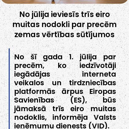
No jūlija ieviesīs trīs eiro
muitas nodokli par precēm
zemas vērtības sūtījumos
No šī gada 1. jūlija par
precēm, ko iedzīvotāji
iegādājas interneta
veikalos un tirdzniecības
platformās ārpus Eiropas
Savienības (ES), būs
jāmaksā trīs eiro muitas
nodoklis, informēja Valsts
ieņēmumu dienests (VID).