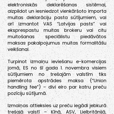
elektroniskās deklarēšanas sistēmai,
aizpildot un iesniedzot vienkāršoto importa
muitas deklarāciju pasta sūtījumiem, vai
arī izmantot VAS “Latvijas pasts” vai
eksprespastu muitas brokeru vai citu
muitošanas speciālistu piedāvātos
maksas pakalpojumus muitas formalitāšu
veikšanai.
Turpinot izmaiņu ieviešanu e-komercijas
jomā, ES no šī gada 1. novembra visiem
sūtījumiem no trešajām valstīm tiks
piemērota apstrādes maksa (“Union
handling fee”) – divi eiro par katru preču
pozīciju sūtījumā.
Izmaiņas attieksies uz preču iegādi jebkurā
trešajā valstī – Ķīnā, ASV, Lielbritānijā,