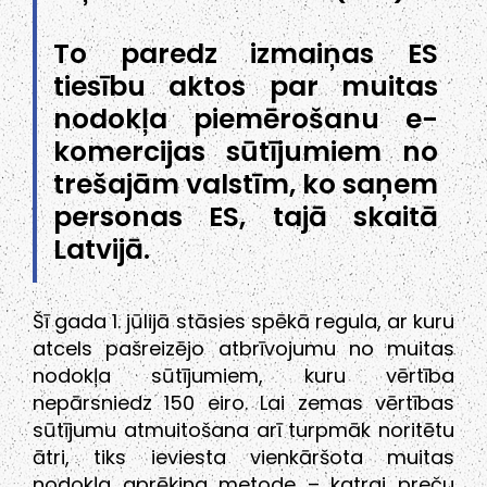
To paredz izmaiņas ES
tiesību aktos par muitas
nodokļa piemērošanu e-
komercijas sūtījumiem no
trešajām valstīm, ko saņem
personas ES, tajā skaitā
Latvijā.
Šī gada 1. jūlijā stāsies spēkā regula, ar kuru
atcels pašreizējo atbrīvojumu no muitas
nodokļa sūtījumiem, kuru vērtība
nepārsniedz 150 eiro. Lai zemas vērtības
sūtījumu atmuitošana arī turpmāk noritētu
ātri, tiks ieviesta vienkāršota muitas
nodokļa aprēķina metode – katrai preču