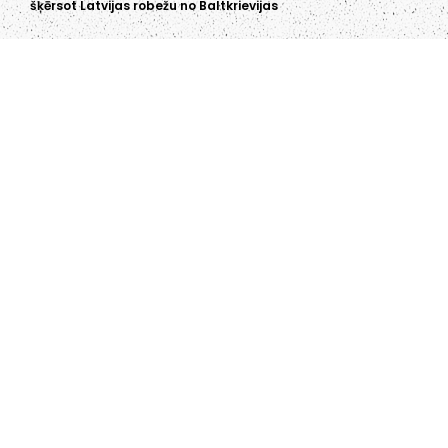
šķērsot Latvijas robežu no Baltkrievijas
LIEPĀJA,LV-3401, LATVIJA
KONTAKTI
INFO@PAPUCIS.LV
28 555 801
SEKO MUMS
FACEBOOK
INSTAGRAM
TWITTER
TIKTOK
Kādu saturu Tu gribētu redzēt lai mēs