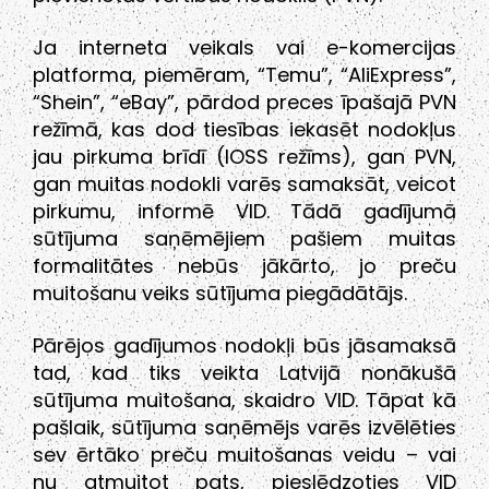
Ja interneta veikals vai e-komercijas
platforma, piemēram, “Temu”, “AliExpress”,
“Shein”, “eBay”, pārdod preces īpašajā PVN
režīmā, kas dod tiesības iekasēt nodokļus
jau pirkuma brīdī (IOSS režīms), gan PVN,
gan muitas nodokli varēs samaksāt, veicot
pirkumu, informē VID. Tādā gadījumā
sūtījuma saņēmējiem pašiem muitas
formalitātes nebūs jākārto, jo preču
muitošanu veiks sūtījuma piegādātājs.
Pārējos gadījumos nodokļi būs jāsamaksā
tad, kad tiks veikta Latvijā nonākušā
sūtījuma muitošana, skaidro VID. Tāpat kā
pašlaik, sūtījuma saņēmējs varēs izvēlēties
sev ērtāko preču muitošanas veidu – vai
nu atmuitot pats, pieslēdzoties VID