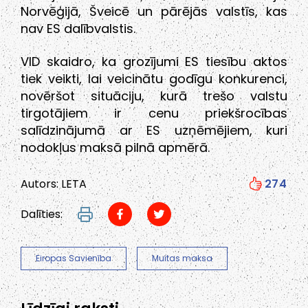
Norvēģijā, Šveicē un pārējās valstīs, kas
nav ES dalībvalstis.
VID skaidro, ka grozījumi ES tiesību aktos
tiek veikti, lai veicinātu godīgu konkurenci,
novēršot situāciju, kurā trešo valstu
tirgotājiem ir cenu priekšrocības
salīdzinājumā ar ES uzņēmējiem, kuri
nodokļus maksā pilnā apmērā.
Autors: LETA
274
Dalīties:
Eiropas Savienība
Muitas maksa