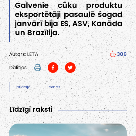
Galvenie cūku produktu
eksportētāji pasaulē šogad
janvārī bija ES, ASV, Kanāda
un Brazīlija.
Autors: LETA
309
Dalīties:
inflācija
cenas
Līdzīgi raksti