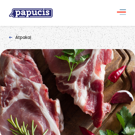
Atpakaļ