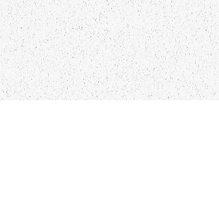
LIEPĀJA,LV-3401, LATVIJA
KONTAKTI
INFO@PAPUCIS.LV
28 555 801
SEKO MUMS
FACEBOOK