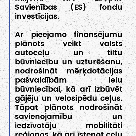
Savienības (ES) fondu
investīcijas.
Ar pieejamo finansējumu
plānots veikt valsts
autoceļu un tiltu
būvniecību un uzturēšanu,
nodrošināt mērķdotācijas
pašvaldībām ielu
būvniecībai, kā arī izbūvēt
gājēju un velosipēdu ceļus.
Tāpat plānots nodrošināt
savienojamību un
iedzīvotāju mobilitāti
reģionos, kā arī īstenot ceļu