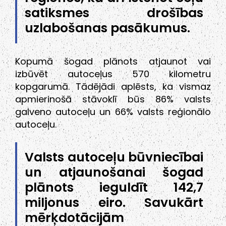
satiksmes drošības
uzlabošanas pasākumus.
Kopumā šogad plānots atjaunot vai
izbūvēt autoceļus 570 kilometru
kopgarumā. Tādējādi aplēsts, ka vismaz
apmierinošā stāvoklī būs 86% valsts
galveno autoceļu un 66% valsts reģionālo
autoceļu.
Valsts autoceļu būvniecībai
un atjaunošanai šogad
plānots ieguldīt 142,7
miljonus eiro. Savukārt
mērķdotācijām