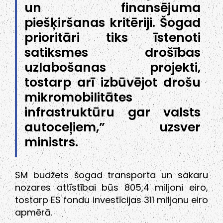
un finansējuma
piešķiršanas kritēriji. Šogad
prioritāri tiks īstenoti
satiksmes drošības
uzlabošanas projekti,
tostarp arī izbūvējot drošu
mikromobilitātes
infrastruktūru gar valsts
autoceļiem,” uzsver
ministrs.
SM budžets šogad transporta un sakaru
nozares attīstībai būs 805,4 miljoni eiro,
tostarp ES fondu investīcijas 311 miljonu eiro
apmērā.