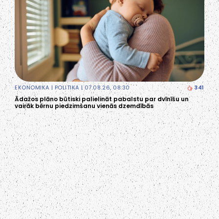
EKONOMIKA
|
POLITIKA
| 07.08.26, 08:30
341
Ādažos plāno būtiski palielināt pabalstu par dvīnīšu un
vairāk bērnu piedzimšanu vienās dzemdībās