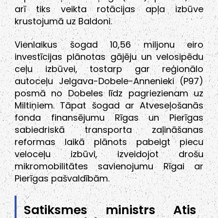
arī tiks veikta rotācijas apļa izbūve
krustojumā uz Baldoni.
Vienlaikus šogad 10,56 miljonu eiro
investīcijas plānotas gājēju un velosipēdu
ceļu izbūvei, tostarp gar reģionālo
autoceļu Jelgava-Dobele-Annenieki (P97)
posmā no Dobeles līdz pagriezienam uz
Miltiņiem. Tāpat šogad ar Atveseļošanās
fonda finansējumu Rīgas un Pierīgas
sabiedriskā transporta zaļināšanas
reformas laikā plānots pabeigt piecu
veloceļu izbūvi, izveidojot drošu
mikromobilitātes savienojumu Rīgai ar
Pierīgas pašvaldībām.
Satiksmes ministrs Atis