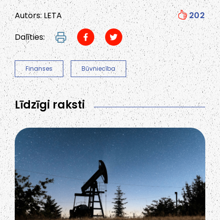
Autors: LETA
202
Dalīties:
Finanses
Būvniecība
Līdzīgi raksti