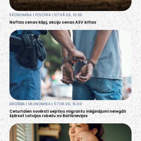
EKONOMIKA
|
POLITIKA
| 07.08.26, 15:30
Naftas cenas kāpj, akciju cenas ASV krītas
DROŠĪBA
|
EKONOMIKA
| 07.08.26, 15:00
Ceturtdien novērsti septiņu migrantu mēģinājumi nelegāli
šķērsot Latvijas robežu no Baltkrievijas