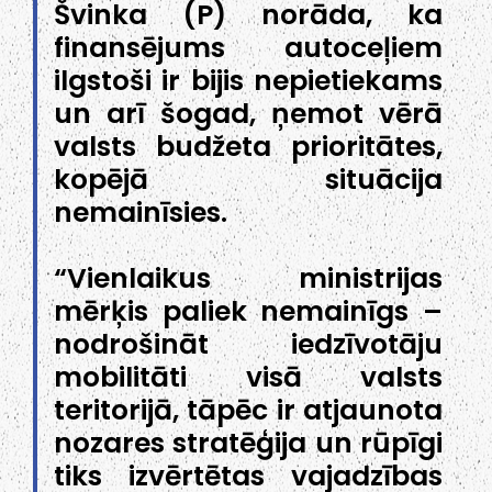
Švinka (P) norāda, ka
finansējums autoceļiem
ilgstoši ir bijis nepietiekams
un arī šogad, ņemot vērā
valsts budžeta prioritātes,
kopējā situācija
nemainīsies.
“Vienlaikus ministrijas
mērķis paliek nemainīgs –
nodrošināt iedzīvotāju
mobilitāti visā valsts
teritorijā, tāpēc ir atjaunota
nozares stratēģija un rūpīgi
tiks izvērtētas vajadzības