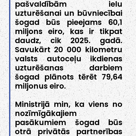
pašvaldībām ielu
uzturēšanai un būvniecībai
šogad būs pieejams 60,1
miljons eiro, kas ir tikpat
daudz, cik 2025. gadā.
Savukārt 20 000 kilometru
valsts autoceļu ikdienas
uzturēšanas darbiem
šogad plānots tērēt 79,64
miljonus eiro.
Ministrijā min, ka viens no
nozīmīgākajiem
pasākumiem šogad būs
otrā privātās partnerības