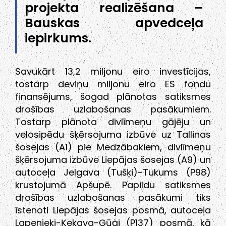
projekta realizēšana –
Bauskas apvedceļa
iepirkums.
Savukārt 13,2 miljonu eiro investīcijas,
tostarp deviņu miljonu eiro ES fondu
finansējums, šogad plānotas satiksmes
drošības uzlabošanas pasākumiem.
Tostarp plānota divlīmeņu gājēju un
velosipēdu šķērsojuma izbūve uz Tallinas
šosejas (A1) pie Medzābakiem, divlīmeņu
šķērsojuma izbūve Liepājas šosejas (A9) un
autoceļa Jelgava (Tušķi)-Tukums (P98)
krustojumā Apšupē. Papildu satiksmes
drošības uzlabošanas pasākumi tiks
īstenoti Liepājas šosejas posmā, autoceļa
Lapenieki-Ķekava-Ģūģi (P137) posmā, kā