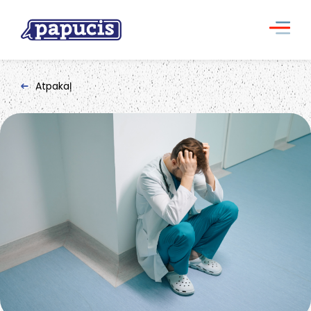
Atpakaļ