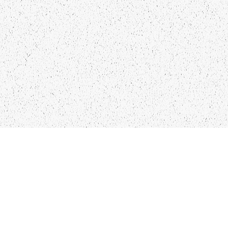
LIEPĀJA,LV-3401, LATVIJA
KONTAKTI
INFO@PAPUCIS.LV
28 555 801