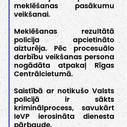
meklēšanas pasākumu
veikšanai.
Meklēšanas rezultātā
policija apcietināto
aizturēja. Pēc procesuālo
darbību veikšanas persona
nogādāta atpakaļ Rīgas
Centrālcietumā.
Saistībā ar notikušo Valsts
policijā ir sākts
kriminālprocess, savukārt
IeVP ierosināta dienesta
pārbaude.