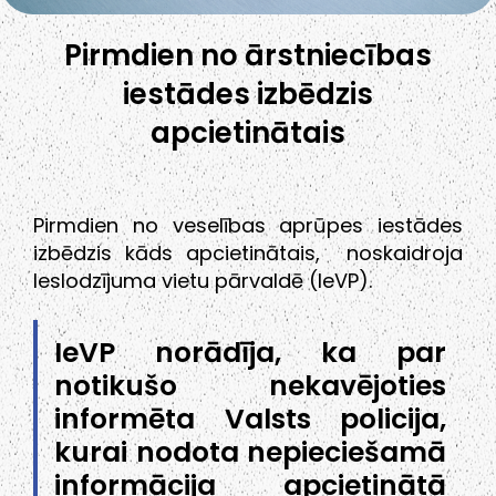
Pirmdien no ārstniecības
iestādes izbēdzis
apcietinātais
Pirmdien no veselības aprūpes iestādes
izbēdzis kāds apcietinātais, noskaidroja
Ieslodzījuma vietu pārvaldē (IeVP).
IeVP norādīja, ka par
notikušo nekavējoties
informēta Valsts policija,
kurai nodota nepieciešamā
informācija apcietinātā