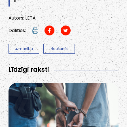
Autors: LETA
Dalīties:
uzmanība
izlaušanās
Līdzīgi raksti