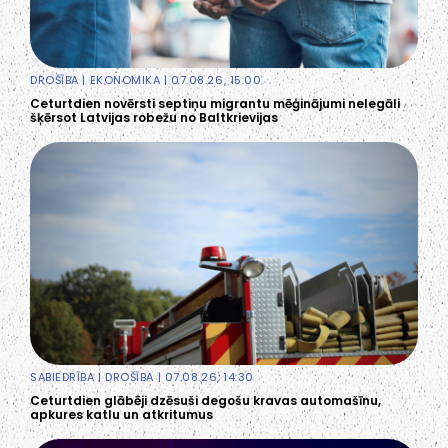
DROŠĪBA
|
EKONOMIKA
| 07.08.26, 15:00
Ceturtdien novērsti septiņu migrantu mēģinājumi nelegāli
šķērsot Latvijas robežu no Baltkrievijas
SABIEDRĪBA
|
DROŠĪBA
| 07.08.26, 14:30
Ceturtdien glābēji dzēsuši degošu kravas automašīnu,
apkures katlu un atkritumus