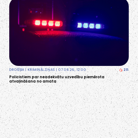
DROŠĪBA
|
KRIMINĀLZIŅAS
| 07.08.26, 12:00
211
Policistiem par neadekvātu uzvedību piemērota
atvaļināšana no amata