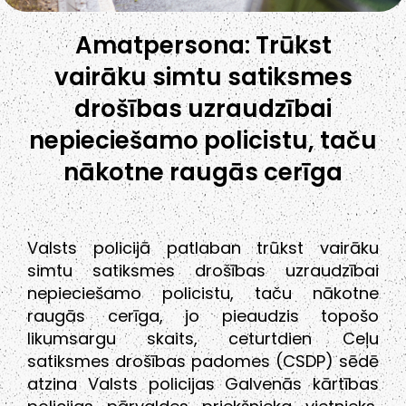
Amatpersona: Trūkst
vairāku simtu satiksmes
drošības uzraudzībai
nepieciešamo policistu, taču
nākotne raugās cerīga
Valsts policijā patlaban trūkst vairāku
simtu satiksmes drošības uzraudzībai
nepieciešamo policistu, taču nākotne
raugās cerīga, jo pieaudzis topošo
likumsargu skaits, ceturtdien Ceļu
satiksmes drošības padomes (CSDP) sēdē
atzina Valsts policijas Galvenās kārtības