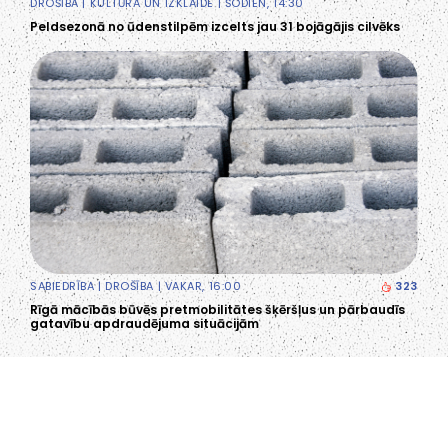
DROŠĪBA
|
KULTŪRA UN IZKLAIDE
| ŠODIEN, 14:30
Peldsezonā no ūdenstilpēm izcelts jau 31 bojāgājis cilvēks
SABIEDRĪBA
|
DROŠĪBA
| VAKAR, 16:00
323
Rīgā mācībās būvēs pretmobilitātes šķēršļus un pārbaudīs
gatavību apdraudējuma situācijām