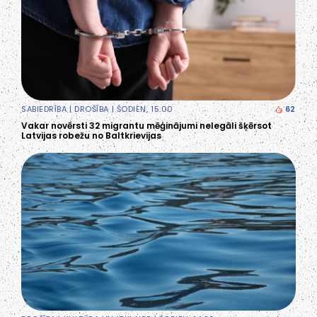
SABIEDRĪBA
|
DROŠĪBA
| ŠODIEN, 15:00
62
Vakar novērsti 32 migrantu mēģinājumi nelegāli šķērsot
Latvijas robežu no Baltkrievijas