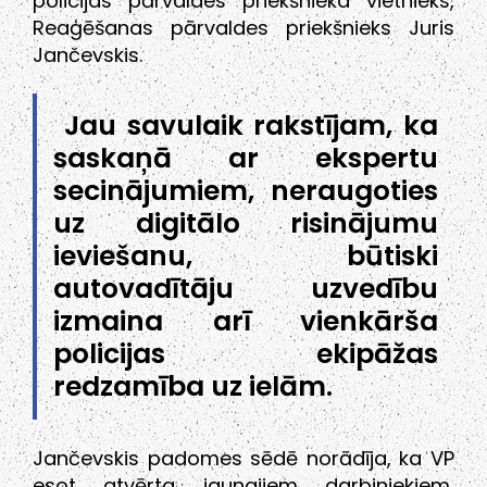
policijas pārvaldes priekšnieka vietnieks,
Reaģēšanas pārvaldes priekšnieks Juris
Jančevskis.
Jau savulaik rakstījam, ka
saskaņā ar ekspertu
secinājumiem, neraugoties
uz digitālo risinājumu
ieviešanu, būtiski
autovadītāju uzvedību
izmaina arī vienkārša
policijas ekipāžas
redzamība uz ielām.
Jančevskis padomes sēdē norādīja, ka VP
esot atvērta jaunajiem darbiniekiem,