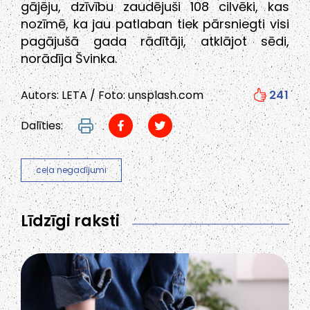
gājēju, dzīvību zaudējuši 108 cilvēki, kas
nozīmē, ka jau patlaban tiek pārsniegti visi
pagājušā gada rādītāji, atklājot sēdi,
norādīja Švinka.
Autors: LETA / Foto: unsplash.com
241
Dalīties:
ceļa negadījumi
Līdzīgi raksti