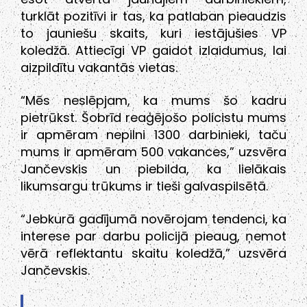
turklāt pozitīvi ir tas, ka patlaban pieaudzis
to jauniešu skaits, kuri iestājušies VP
koledžā. Attiecīgi VP gaidot izlaidumus, lai
aizpildītu vakantās vietas.
“Mēs neslēpjam, ka mums šo kadru
pietrūkst. Šobrīd reaģējošo policistu mums
ir apmēram nepilni 1300 darbinieki, taču
mums ir apmēram 500 vakances,” uzsvēra
Jančevskis un piebilda, ka lielākais
likumsargu trūkums ir tieši galvaspilsētā.
“Jebkurā gadījumā novērojam tendenci, ka
interese par darbu policijā pieaug, ņemot
vērā reflektantu skaitu koledžā,” uzsvēra
Jančevskis.