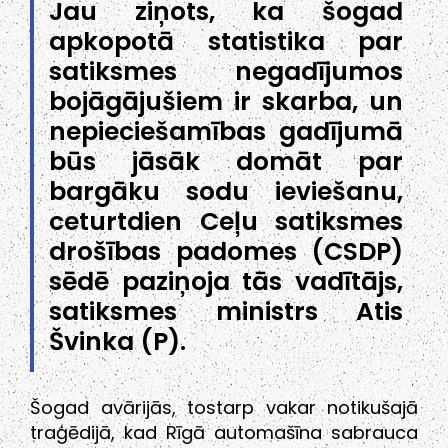
Jau ziņots, ka šogad
apkopotā statistika par
satiksmes negadījumos
bojāgājušiem ir skarba, un
nepieciešamības gadījumā
būs jāsāk domāt par
bargāku sodu ieviešanu,
ceturtdien Ceļu satiksmes
drošības padomes (CSDP)
sēdē paziņoja tās vadītājs,
satiksmes ministrs Atis
Švinka (P).
Šogad avārijās, tostarp vakar notikušajā
traģēdijā, kad Rīgā automašīna sabrauca