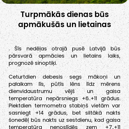
Turpmākās dienas būs
apmākušās un lietainas
. Šīs nedēļas otrajā pusē Latvijā būs
pārsvarā apmācies un lietains laiks,
prognozē sinoptiķi.
Ceturtdien debesis segs mākoņi un
palaikam līs, pūtīs lēns līdz mērens
dienvidaustrumu vējš un gaisa
temperatūra nepārsniegs +6..+11 grādus.
Piektdien termometra stabiņš vietām var
sasniegt +14 grādus, bet siltākā nakts
šonedēļ būs nakts uz sestdienu, kad gaisa
temperatūra nenoslīdēs zem +7..+11