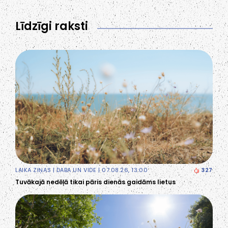
Līdzīgi raksti
LAIKA ZIŅAS
|
DABA UN VIDE
| 07.08.26, 13:00
327
Tuvākajā nedēļā tikai pāris dienās gaidāms lietus