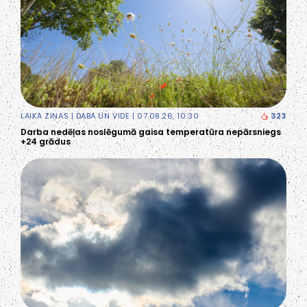
LAIKA ZIŅAS
|
DABA UN VIDE
| 07.08.26, 10:30
323
Darba nedēļas noslēgumā gaisa temperatūra nepārsniegs
+24 grādus