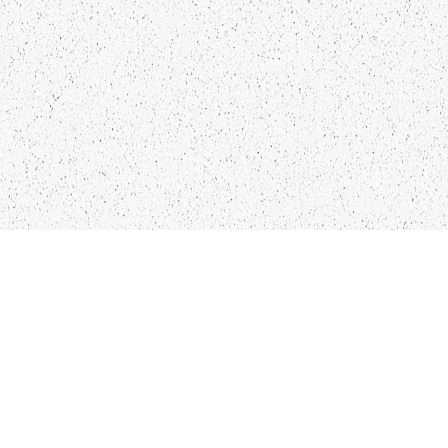
LIEPĀJA,LV-3401, LATVIJA
KONTAKTI
INFO@PAPUCIS.LV
28 555 801
SEKO MUMS