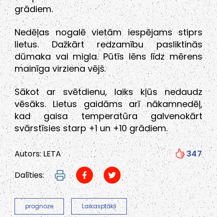
grādiem.
Nedēļas nogalē vietām iespējams stiprs
lietus. Dažkārt redzamību pasliktinās
dūmaka vai migla. Pūtīs lēns līdz mērens
mainīga virziena vējš.
Sākot ar svētdienu, laiks kļūs nedaudz
vēsāks. Lietus gaidāms arī nākamnedēļ,
kad gaisa temperatūra galvenokārt
svārstīsies starp +1 un +10 grādiem.
Autors: LETA
347
Dalīties:
prognoze
Laikasptākļi