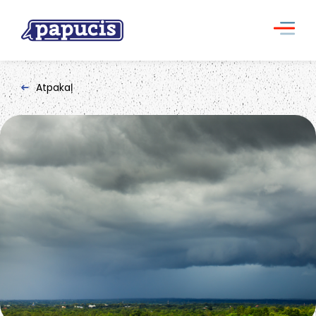
Atpakaļ