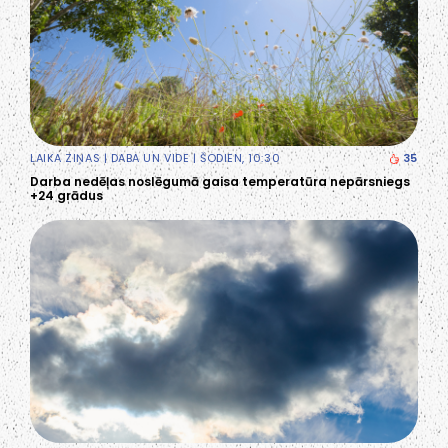
LAIKA ZIŅAS
|
DABA UN VIDE
| ŠODIEN, 10:30
35
Darba nedēļas noslēgumā gaisa temperatūra nepārsniegs
+24 grādus