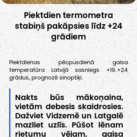
Piektdien termometra
stabiņš pakāpsies līdz +24
grādiem
Piektdienas pēcpusdienā gaisa
temperatūra Latvijā sasniegs +19..+24
grādus, prognozē sinoptiķi.
Nakts būs mākoņaina,
vietām debesis skaidrosies.
Dažviet Vidzemē un Latgalē
mazliet uzlīs. Pūšot lēnam
rietumu vējam, gaisa