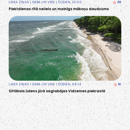
LAIKA ZIŅAS
|
DABA UN VIDE
| ŠODIEN, 10:00
38
Piektdienas rītā neliels un mainīgs mākoņu daudzums
LAIKA ZIŅAS
|
DABA UN VIDE
| ŠODIEN, 08:14
91
Siltākais ūdens jūrā saglabājas Vidzemes piekrastē