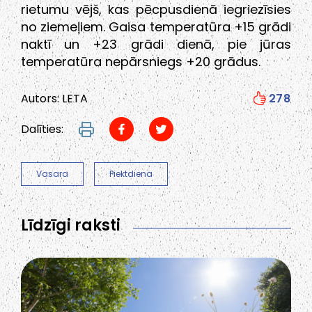
rietumu vējš, kas pēcpusdienā iegriezīsies
no ziemeļiem. Gaisa temperatūra +15 grādi
naktī un +23 grādi dienā, pie jūras
temperatūra nepārsniegs +20 grādus.
Autors: LETA
278
Dalīties:
Vasara
Piektdiena
Līdzīgi raksti