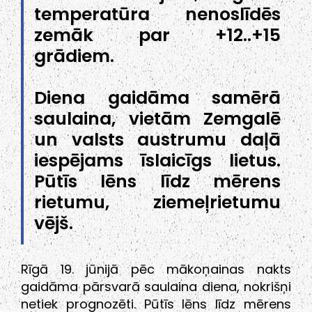
temperatūra nenoslīdēs
zemāk par +12..+15
grādiem.
Diena gaidāma samērā
saulaina, vietām Zemgalē
un valsts austrumu daļā
iespējams īslaicīgs lietus.
Pūtīs lēns līdz mērens
rietumu, ziemeļrietumu
vējš.
Rīgā 19. jūnijā pēc mākoņainas nakts
gaidāma pārsvarā saulaina diena, nokrišņi
netiek prognozēti. Pūtīs lēns līdz mērens