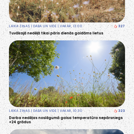
LAIKA ZIŅAS
|
DABA UN VIDE
| VAKAR, 13:00
327
Tuvākajā nedēļā tikai pāris dienās gaidāms lietus
LAIKA ZIŅAS
|
DABA UN VIDE
| VAKAR, 10:30
323
Darba nedēļas noslēgumā gaisa temperatūra nepārsniegs
+24 grādus