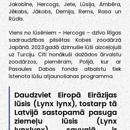
Jakobīne, Hercogs, Jete, Lūsija, Ambēra,
Jēkabs, Jākobs, Demija, Rems, Rasa un
Rūdis.
Viens no lūsēniem – Hercogs – dzīvo Rīgas
sadraudzības pilsētas Kobes zoodārzā
Japānā. 2023.gadā dzimušie lūši aizceļojuši
uz Turciju. Citi nonākuši dažādos ārvalstu
zoodārzos, piemēram, Polijā, kur ar
Pasaules Dabas fonda atbalstu tiek
īstenota lūšu atjaunošanas programma.
Daudzviet Eiropā Eirāzijas
lūsis (Lynx lynx), tostarp tā
Latvijā sastopamā pasuga
ziemeļu lūsis (Lynx
lynxlynx), savvaļā ir