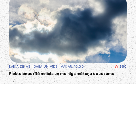
LAIKA ZIŅAS
|
DABA UN VIDE
| VAKAR, 10:00
200
Piektdienas rītā neliels un mainīgs mākoņu daudzums
LIEPĀJA,LV-3401, LATVIJA