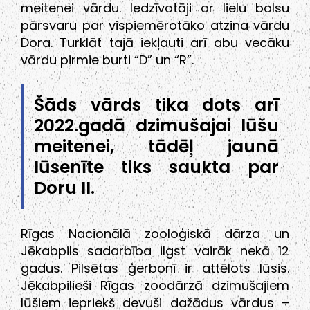
meitenei vārdu. Iedzīvotāji ar lielu balsu
pārsvaru par vispiemērotāko atzina vārdu
Dora. Turklāt tajā iekļauti arī abu vecāku
vārdu pirmie burti “D” un “R”.
Šāds vārds tika dots arī
2022.gadā dzimušajai lūšu
meitenei, tādēļ jaunā
lūsenīte tiks saukta par
Doru II.
Rīgas Nacionālā zooloģiskā dārza un
Jēkabpils sadarbība ilgst vairāk nekā 12
gadus. Pilsētas ģerbonī ir attēlots lūsis.
Jēkabpilieši Rīgas zoodārzā dzimušajiem
lūšiem iepriekš devuši dažādus vārdus –