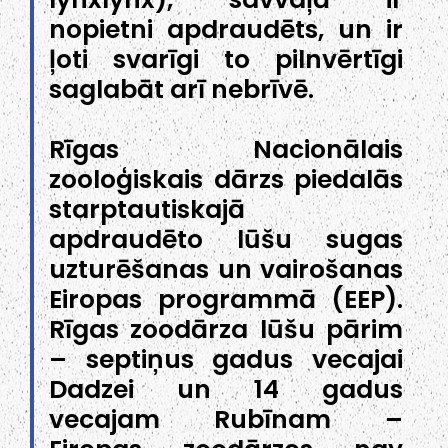
nopietni apdraudēts, un ir
ļoti svarīgi to pilnvērtīgi
saglabāt arī nebrīvē.
Rīgas Nacionālais
zooloģiskais dārzs piedalās
starptautiskajā
apdraudēto lūšu sugas
uzturēšanas un vairošanas
Eiropas programmā (EEP).
Rīgas zoodārza lūšu pārim
– septiņus gadus vecajai
Dadzei un 14 gadus
vecajam Rubīnam –