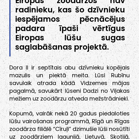
Eiropas zoodārzos nav
radinieku, kas šo dzīvnieku
iespējamos pēcnācējus
padara īpaši vērtīgus
Eiropas lūšu sugas
saglabāšanas projektā.
Dora II ir septītais abu dzīvnieku kopējais
mazulis un piektā meita. Lūsi Rubīnu
savulaik atrada kādā Vidzemes mājas
pagalmā, savukārt lūseni Dadzi no Viļakas
mežiem uz zoodārzu atveda mežstrādnieki.
Kopumā, vairāk nekā 20 gadus piedaloties
lūšu vairošanas programmā, Rīgā un Rīgas
zoodārza filiālē “Cīruļi” dzimušie lūši nosūtīti
uz zoodārziem Igaunijā, Lietuvā, Skotijā,