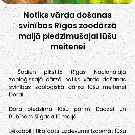
Notiks vārda došanas
svinības Rīgas zoodārzā
maijā piedzimušajai lūšu
meitenei
Šodien plkst.15 Rīgas Nacionālajā
zooloģiskajā dārzā notiks vārda došanas
svinības zooloģiskā dārza lūšu meitenei
Dorai.
Dora piedzima lūšu pārim Dadzei un
Rubīnam šī gada 10.maijā.
Jēkabpilij tika dots uzdevums izdomāt lūšu