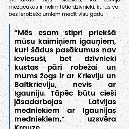
mežacūkas ir nelimitētie dzīvnieki, kurus var
bez ierobežojumiem medīt visu gadu.
“Mēs esam stipri priekšā
mūsu kaimiņiem igauņiem,
kuri šādus pasākumus nav
ieviesuši, bet dzīvnieki
kustas pāri robežai un
mums žogs ir ar Krieviju un
Baltkrieviju, nevis ar
Igauniju. Tāpēc būtu cieši
jāsadarbojas Latvijas
medniekiem ar Igaunijas
medniekiem,” uzsvēra
Krauze.