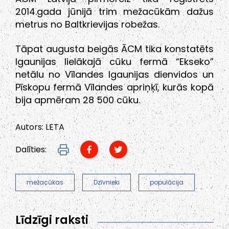
2014.gada jūnijā trim mežacūkām dažus
metrus no Baltkrievijas robežas.
Tāpat augusta beigās ĀCM tika konstatēts
Igaunijas lielākajā cūku fermā “Ekseko”
netālu no Vīlandes Igaunijas dienvidos un
Pīskopu fermā Vīlandes apriņķī, kurās kopā
bija apmēram 28 500 cūku.
Autors: LETA
Dalīties:
mežacūkas
Dzīvnieki
populācija
Līdzīgi raksti