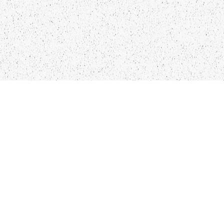
LIEPĀJA,LV-3401, LATVIJA
KONTAKTI
INFO@PAPUCIS.LV
28 555 801
SEKO MUMS
FACEBOOK
INSTAGRAM