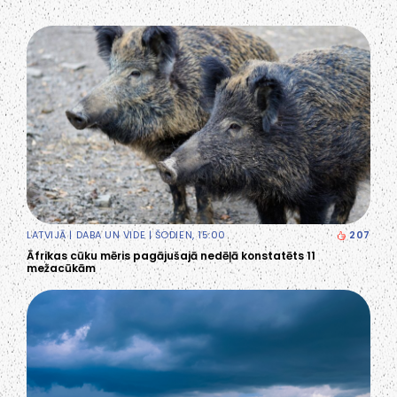
LATVIJĀ
|
DABA UN VIDE
| ŠODIEN, 15:00
207
Āfrikas cūku mēris pagājušajā nedēļā konstatēts 11
mežacūkām