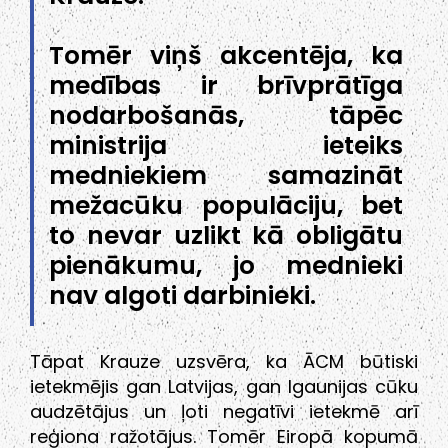
Tomēr viņš akcentēja, ka
medības ir brīvprātīga
nodarbošanās, tāpēc
ministrija ieteiks
medniekiem samazināt
mežacūku populāciju, bet
to nevar uzlikt kā obligātu
pienākumu, jo mednieki
nav algoti darbinieki.
Tāpat Krauze uzsvēra, ka ĀCM būtiski
ietekmējis gan Latvijas, gan Igaunijas cūku
audzētājus un ļoti negatīvi ietekmē arī
reģiona ražotājus. Tomēr Eiropā kopumā