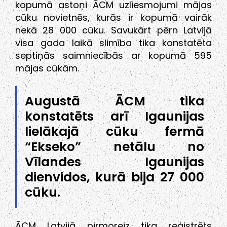
kopumā astoņi ĀCM uzliesmojumi mājas
cūku novietnēs, kurās ir kopumā vairāk
nekā 28 000 cūku. Savukārt pērn Latvijā
visa gada laikā slimība tika konstatēta
septiņās saimniecībās ar kopumā 595
mājas cūkām.
Augustā ĀCM tika
konstatēts arī Igaunijas
lielākajā cūku fermā
“Ekseko” netālu no
Vīlandes Igaunijas
dienvidos, kurā bija 27 000
cūku.
ĀCM Latvijā pirmoreiz tika reģistrēts