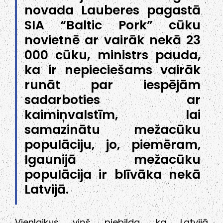
novada Lauberes pagastā
SIA “Baltic Pork” cūku
novietnē ar vairāk nekā 23
000 cūku, ministrs pauda,
ka ir nepieciešams vairāk
runāt par iespējām
sadarboties ar
kaimiņvalstīm, lai
samazinātu mežacūku
populāciju, jo, piemēram,
Igaunijā mežacūku
populācija ir blīvāka nekā
Latvijā.
Vienlaikus viņš piebilda, ka Latvijā