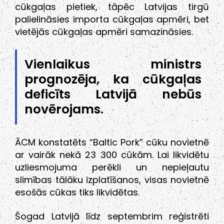
cūkgaļas pietiek, tāpēc Latvijas tirgū
palielināsies importa cūkgaļas apmēri, bet
vietējās cūkgaļas apmēri samazināsies.
Vienlaikus ministrs
prognozēja, ka cūkgaļas
deficīts Latvijā nebūs
novērojams.
ĀCM konstatēts “Baltic Pork” cūku novietnē
ar vairāk nekā 23 300 cūkām. Lai likvidētu
uzliesmojuma perēkli un nepieļautu
slimības tālāku izplatīšanos, visas novietnē
esošās cūkas tiks likvidētas.
Šogad Latvijā līdz septembrim reģistrēti