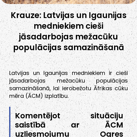
Krauze: Latvijas un Igaunijas
medniekiem cieši
jāsadarbojas mežacūku
populācijas samazināšanā
Latvijas un Igaunijas medniekiem ir cieši
jāsadarbojas mežacūku populācijas
samazināšanā, lai ierobežotu Āfrikas cūku
mēra (ĀCM) izplatību.
Komentējot situāciju
saistībā ar ĀCM
uzliesmojumu Ogres