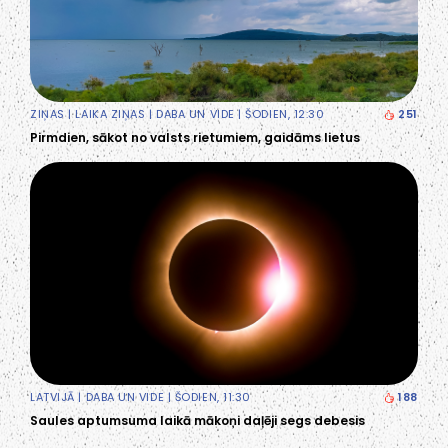
ZIŅAS
|
LAIKA ZIŅAS
|
DABA UN VIDE
| ŠODIEN, 12:30
251
Pirmdien, sākot no valsts rietumiem, gaidāms lietus
LATVIJĀ
|
DABA UN VIDE
| ŠODIEN, 11:30
188
Saules aptumsuma laikā mākoņi daļēji segs debesis