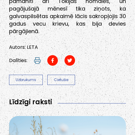
pamanīti arī Tokijas nomalēs, un
pagājušajā mēnesī tika ziņots, ka
galvaspilsētas apkaimē lācis sakropļojis 30
gadus vecu krievu, kas bija devies
pārgājienā.
Autors: LETA
Dalīties:
Uzbrukums
Cietušie
Līdzīgi raksti