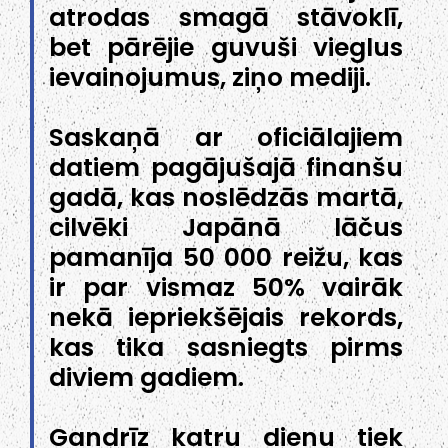
atrodas smagā stāvoklī,
bet pārējie guvuši vieglus
ievainojumus, ziņo mediji.
Saskaņā ar oficiālajiem
datiem pagājušajā finanšu
gadā, kas noslēdzās martā,
cilvēki Japānā lāčus
pamanīja 50 000 reižu, kas
ir par vismaz 50% vairāk
nekā iepriekšējais rekords,
kas tika sasniegts pirms
diviem gadiem.
Gandrīz katru dienu tiek