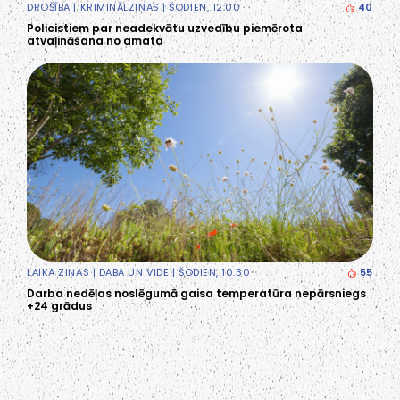
DROŠĪBA
|
KRIMINĀLZIŅAS
| ŠODIEN, 12:00
40
Policistiem par neadekvātu uzvedību piemērota
atvaļināšana no amata
LAIKA ZIŅAS
|
DABA UN VIDE
| ŠODIEN, 10:30
55
Darba nedēļas noslēgumā gaisa temperatūra nepārsniegs
+24 grādus