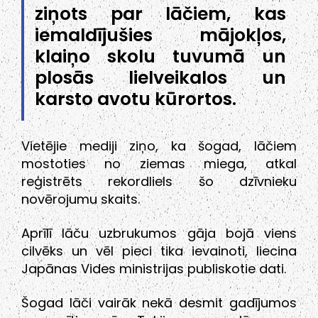
ziņots par lāčiem, kas
iemaldījušies mājokļos,
klaiņo skolu tuvumā un
plosās lielveikalos un
karsto avotu kūrortos.
Vietējie mediji ziņo, ka šogad, lāčiem
mostoties no ziemas miega, atkal
reģistrēts rekordliels šo dzīvnieku
novērojumu skaits.
Aprīlī lāču uzbrukumos gāja bojā viens
cilvēks un vēl pieci tika ievainoti, liecina
Japānas Vides ministrijas publiskotie dati.
Šogad lāči vairāk nekā desmit gadījumos