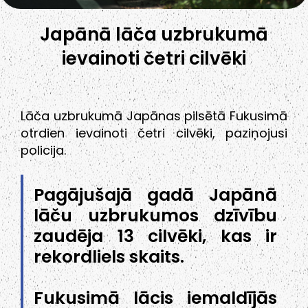
Japānā lāča uzbrukumā
ievainoti četri cilvēki
Lāča uzbrukumā Japānas pilsētā Fukusimā
otrdien ievainoti četri cilvēki, paziņojusi
policija.
Pagājušajā gadā Japānā
lāču uzbrukumos dzīvību
zaudēja 13 cilvēki, kas ir
rekordliels skaits.
Fukusimā lācis iemaldījās