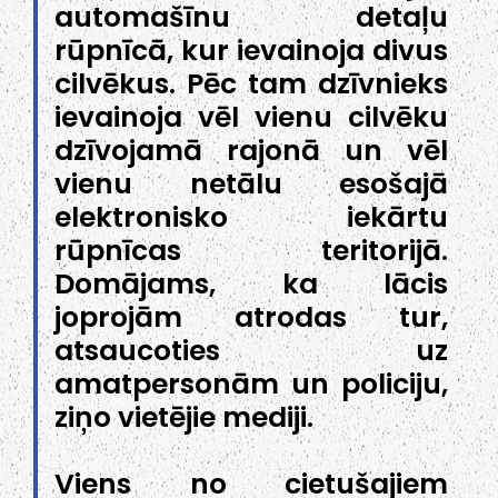
automašīnu detaļu
rūpnīcā, kur ievainoja divus
cilvēkus. Pēc tam dzīvnieks
ievainoja vēl vienu cilvēku
dzīvojamā rajonā un vēl
vienu netālu esošajā
elektronisko iekārtu
rūpnīcas teritorijā.
Domājams, ka lācis
joprojām atrodas tur,
atsaucoties uz
amatpersonām un policiju,
ziņo vietējie mediji.
Viens no cietušajiem