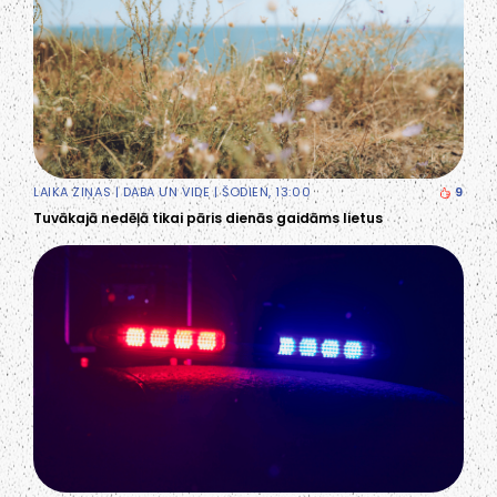
LAIKA ZIŅAS
|
DABA UN VIDE
| ŠODIEN, 13:00
9
Tuvākajā nedēļā tikai pāris dienās gaidāms lietus