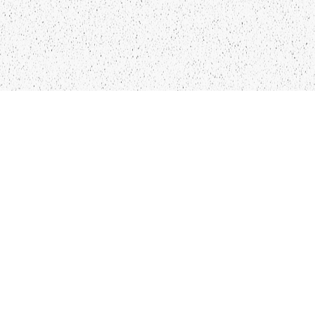
LIEPĀJA,LV-3401, LATVIJA
KONTAKTI
INFO@PAPUCIS.LV
28 555 801
SEKO MUMS
FACEBOOK
INSTAGRAM
TWITTER
TIKTOK