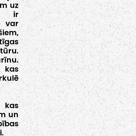
em uz
js ir
ē var
iem,
tīgas
ūru.
urīnu.
, kas
irkulē
, kas
em un
bības
.