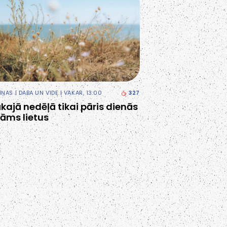
ZIŅAS
|
DABA UN VIDE
| VAKAR, 13:00
327
kajā nedēļā tikai pāris dienās
āms lietus