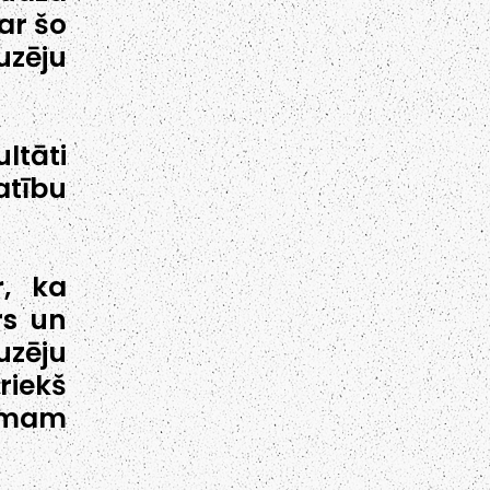
par šo
uzēju
ltāti
atību
r, ka
rs un
uzēju
riekš
umam