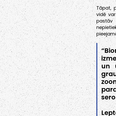
Tāpat, p
vidē var
pastāv 
nepieti
pieejamā
“Bio
izme
un ū
grau
zoon
para
sero
Lep