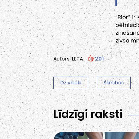
“Bior” i
pētniec
zināša
zivsaimn
Autors: LETA
201
Dzīvnieki
Slimības
Līdzīgi raksti