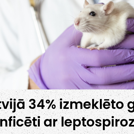
atvijā 34% izmeklēto g
inficēti ar leptospiroz