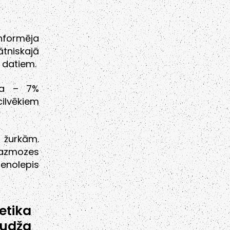
informēja
tniskajā
a datiem.
ija – 7%
cilvēkiem
 žurkām.
lazmozes
enolepis
tika
rudža