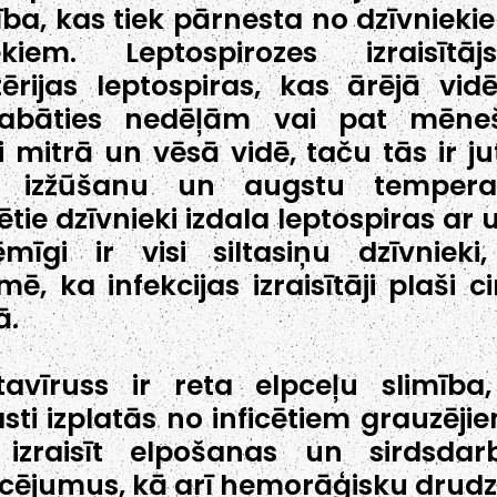
ība, kas tiek pārnesta no dzīvnieki
vēkiem. Leptospirozes izraisītā
ērijas leptospiras, kas ārējā vid
labāties nedēļām vai pat mēneš
i mitrā un vēsā vidē, taču tās ir ju
t izžūšanu un augstu temperat
cētie dzīvnieki izdala leptospiras ar 
mīgi ir visi siltasiņu dzīvnieki
mē, ka infekcijas izraisītāji plaši c
ā.
avīruss ir reta elpceļu slimība
sti izplatās no inficētiem grauzēji
 izraisīt elpošanas un sirdsdar
cējumus, kā arī hemorāģisku drudzi