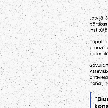
Latvijā 
pārtika
institūt
Tāpat m
grauzēju
potenciā
Savukār
Atseviš
antivie
nana”, no
“Bi
kons