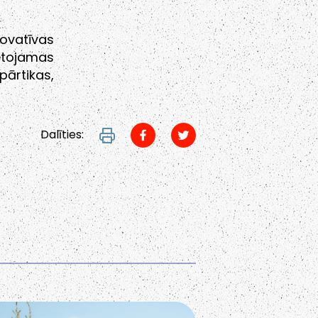
novatīvas
etojamas
rtikas,
Dalīties: