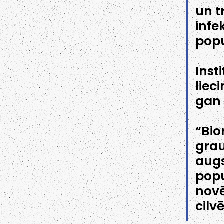
un t
infe
popu
Inst
liec
gan 
“Bio
grau
aug
pop
nov
cilv