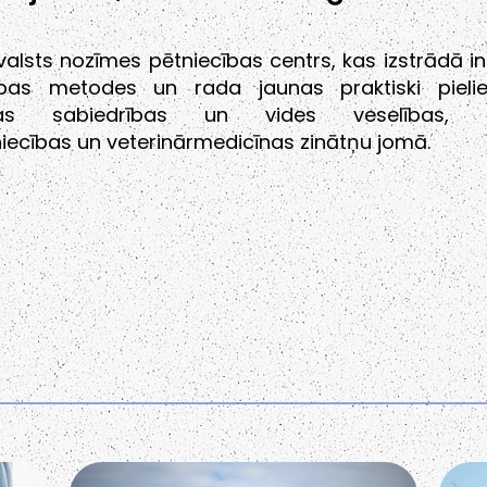
r valsts nozīmes pētniecības centrs, kas izstrādā i
ības metodes un rada jaunas praktiski pieli
nas sabiedrības un vides veselības, pā
iecības un veterinārmedicīnas zinātņu jomā.