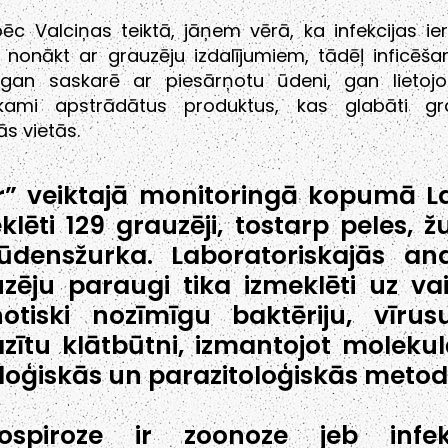
ēc Valciņas teiktā, jāņem vērā, ka infekcijas ier
 nonākt ar grauzēju izdalījumiem, tādēļ inficēša
gan saskarē ar piesārņotu ūdeni, gan lietojo
ekami apstrādātus produktus, kas glabāti gr
s vietās.
r” veiktajā monitoringā kopumā La
klēti 129 grauzēji, tostarp peles, ž
densžurka. Laboratoriskajās ana
zēju paraugi tika izmeklēti uz va
otiski nozīmīgu baktēriju, vīru
zītu klātbūtni, izmantojot molekul
loģiskās un parazitoloģiskās metod
tospiroze ir zoonoze jeb infek