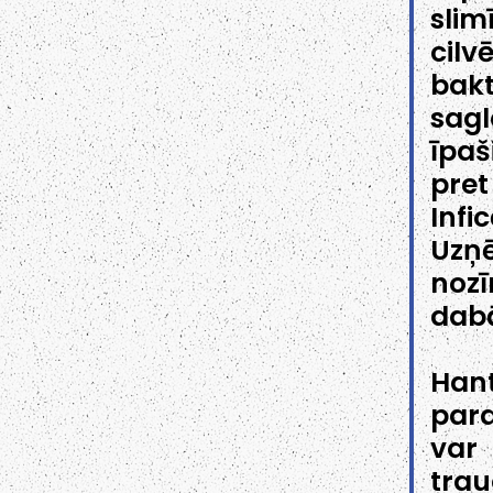
slim
cil
bakt
sag
īpaš
pre
Infi
Uzņē
nozī
dab
Hant
para
var
trau