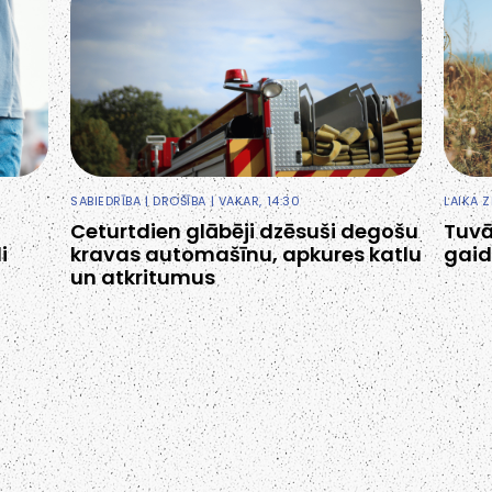
SABIEDRĪBA
|
DROŠĪBA
| VAKAR, 14:30
LAIKA 
Ceturtdien glābēji dzēsuši degošu
Tuvā
i
kravas automašīnu, apkures katlu
gaid
un atkritumus