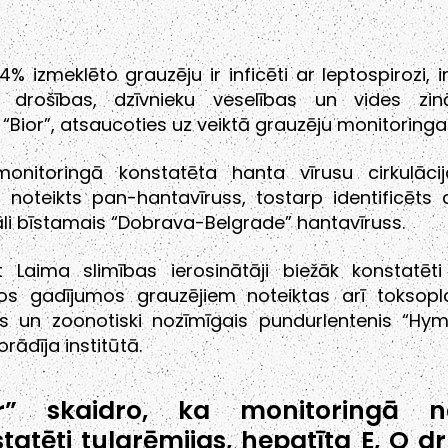
34% izmeklēto grauzēju ir inficēti ar leptospirozi, 
s drošības, dzīvnieku veselības un vides zinā
ā “Bior”, atsaucoties uz veiktā grauzēju monitoring
onitoringā konstatēta hanta vīrusu cirkulāc
 noteikts pan-hantavīruss, tostarp identificēts 
li bīstamais “Dobrava-Belgrade” hantavīruss.
t Laima slimības ierosinātāji biežāk konstatēti
ķos gadījumos grauzējiem noteiktas arī toksop
las un zoonotiski nozīmīgais pundurlentenis “Hym
rādīja institūtā.
or” skaidro, ka monitoringā ne
tatēti tularēmijas, hepatīta E, Q d