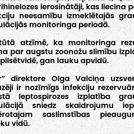
rihinelozes ierosinātāji, kas liecina 
kciju neesamību izmeklētajās gra
lācijās monitoringa periodā.
itūtā atzīmē, ka monitoringa rezu
ina par augstu zoonožu slimību izpl
pilsētvidē, gan lauku apvidū.
r” direktore Olga Valciņa uzsve
zēji ir nozīmīgs infekciju rezervuā
stā leptospirozes izplatība gra
ulācijā sniedz skaidrojumu iep
ērotajam saslimstības pieaug
ēku vidū.