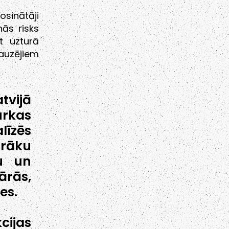
osinātāji
nās risks
t uzturā
auzējiem
tvijā
urkas
līzēs
irāku
su un
ārās,
es.
cijas