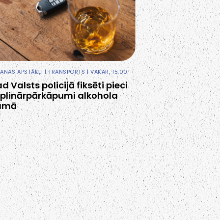
ANAS APSTĀKĻI
|
TRANSPORTS
| VAKAR, 15:00
 Valsts policijā fiksēti pieci
iplinārpārkāpumi alkohola
bumā