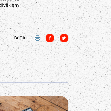
ilvēkiem
Dalīties: