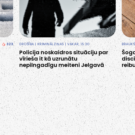
323
DROŠĪBA
|
KRIMINĀLZIŅAS
| VAKAR, 15:30
BRAUKŠ
Policija noskaidros situāciju par
Šogad
vīrieša it kā uzrunātu
disc
nepilngadīgu meiteni Jelgavā
rei