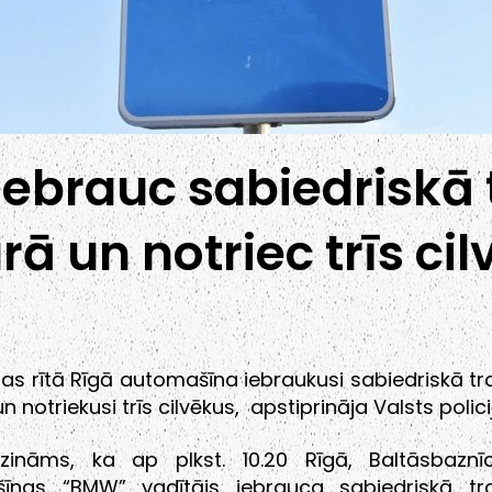
iebrauc sabiedriskā
rā un notriec trīs ci
as rītā Rīgā automašīna iebraukusi sabiedriskā t
n notriekusi trīs cilvēkus, apstiprināja Valsts polici
 zināms, ka ap plkst. 10.20 Rīgā, Baltāsbaznīc
īnas “BMW” vadītājs iebrauca sabiedriskā tr