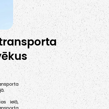
 transporta
lvēkus
ransporta
jā.
as ielā,
ansporta