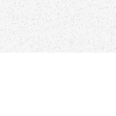
NTAKTI
SEKO MUMS
FO@PAPUCIS.LV
FACEBOOK
 555 801
INSTAGRAM
TWITTER
TIKTOK