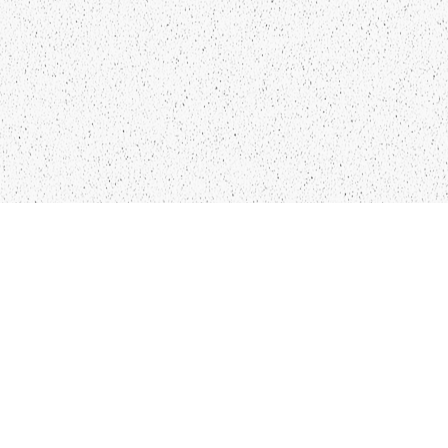
KO
IN
28
LIEPĀJA,LV-3401, LATVIJA