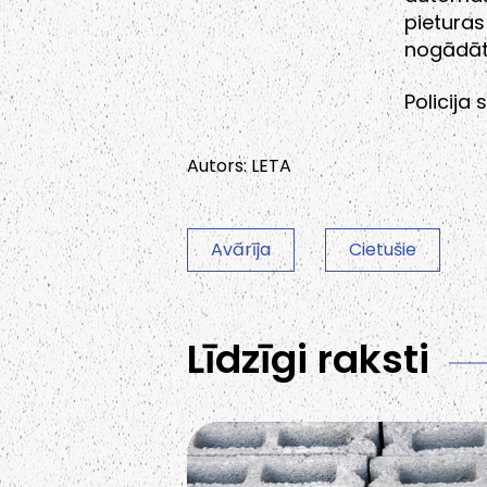
pietura
nogādāt
Policija
Autors: LETA
Avārīja
Cietušie
Līdzīgi raksti