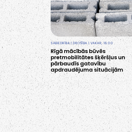
SABIEDRĪBA
|
DROŠĪBA
| VAKAR, 16:00
Rīgā mācībās būvēs
pretmobilitātes šķēršļus un
pārbaudīs gatavību
apdraudējuma situācijām