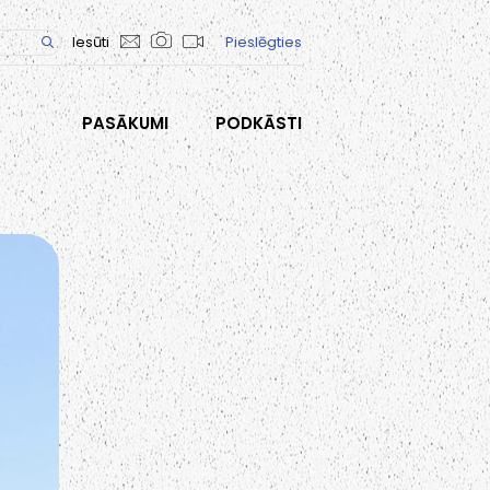
Iesūti
Pieslēgties
PASĀKUMI
PODKĀSTI