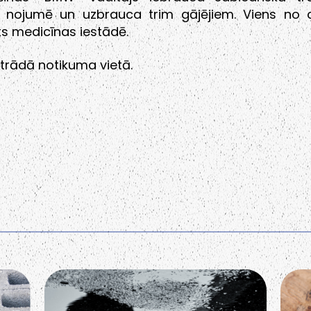
s nojumē un uzbrauca trim gājējiem. Viens no c
s medicīnas iestādē.
 strādā notikuma vietā.