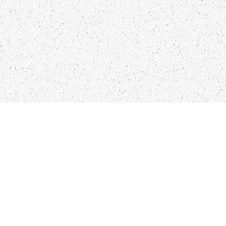
Kādu saturu Tu gribētu redzēt
lai mēs atspoguļojam un
pētām?
Pastāsti mums!
`