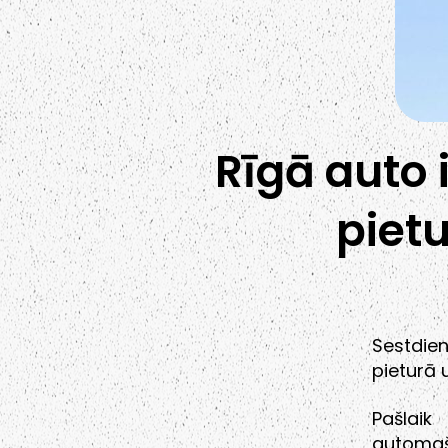
Rīgā auto 
pietu
Sestdien
pieturā u
Pašlaik
automaš