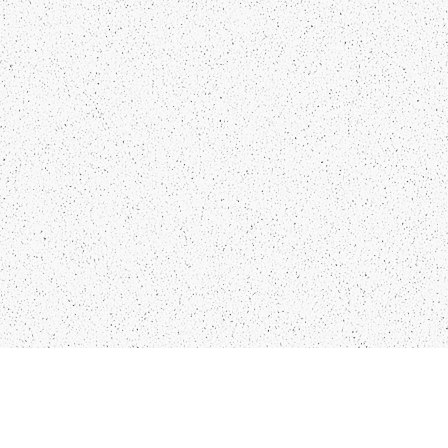
KO
IN