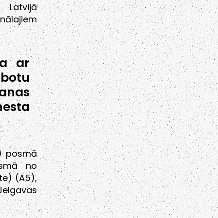
 Latvijā
nālajiem
sa ar
botu
šanas
nesta
2) posmā
osmā no
te) (A5),
Jelgavas