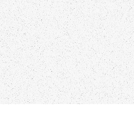
Kādu saturu Tu gribētu redzēt
lai mēs atspoguļojam un