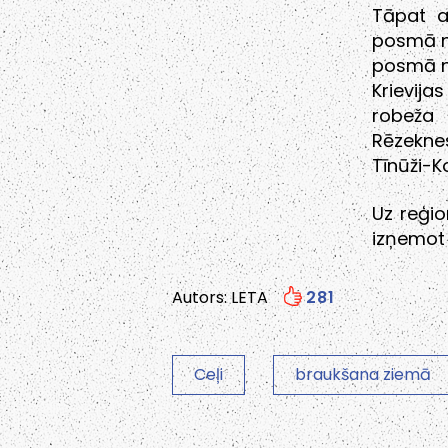
Tāpat a
posmā no
posmā no
Krievij
robeža
Rēzekne
Tīnūži-K
Uz reģio
izņemot 
Autors: LETA
281
Ceļi
braukšana ziemā