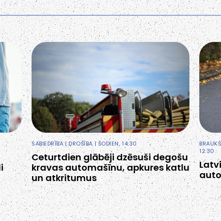
SABIEDRĪBA
|
DROŠĪBA
| ŠODIEN, 14:30
BRAUKŠ
12:30
Ceturtdien glābēji dzēsuši degošu
Latv
i
kravas automašīnu, apkures katlu
auto
un atkritumus