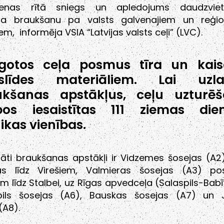
ienas rītā sniegs un apledojums daudzviet
na braukšanu pa valsts galvenajiem un reģio
em, informēja VSIA “Latvijas valsts ceļi” (LVC).
egotos ceļa posmus tīra un kai
tslīdes materiāliem. Lai uzla
ukšanas apstākļus, ceļu uzturē
bos iesaistītas 111 ziemas die
ikas vienības.
nāti braukšanas apstākļi ir Vidzemes šosejas (A
as līdz Virešiem, Valmieras šosejas (A3) p
m līdz Stalbei, uz Rīgas apvedceļa (Salaspils-Babī
ils šosejas (A6), Bauskas šosejas (A7) un 
(A8).