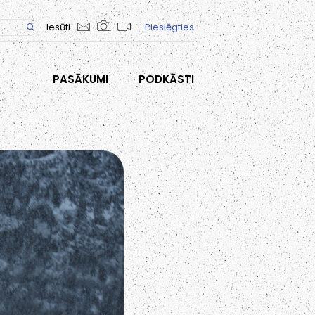
Iesūti
Pieslēgties
PASĀKUMI
PODKĀSTI