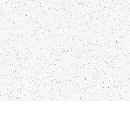
NTAKTI
SEKO MUMS
FO@PAPUCIS.LV
FACEBOOK