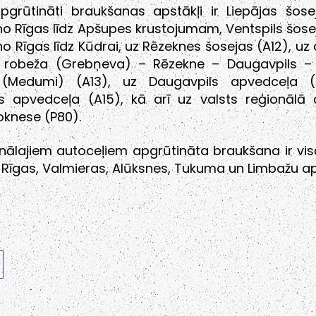
pgrūtināti braukšanas apstākļi ir Liepājas šose
 Rīgas līdz Apšupes krustojumam, Ventspils šose
 Rīgas līdz Kūdrai, uz Rēzeknes šosejas (A12), uz
as robeža (Grebņeva) – Rēzekne – Daugavpils – 
 (Medumi) (A13), uz Daugavpils apvedceļa (
s apvedceļa (A15), kā arī uz valsts reģionālā 
oknese (P80).
nālajiem autoceļiem apgrūtināta braukšana ir visā
Rīgas, Valmieras, Alūksnes, Tukuma un Limbažu ap