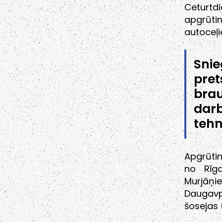
Ceturtd
apgrūti
autoceļi
Sni
pre
bra
dar
tehn
Apgrūti
no Rīg
Murjāņie
Daugavp
šosejas 