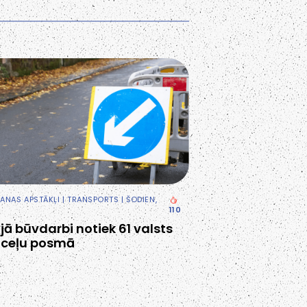
ANAS APSTĀKĻI
|
TRANSPORTS
| ŠODIEN,
110
ijā būvdarbi notiek 61 valsts
ceļu posmā