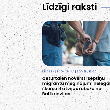
Līdzīgi raksti
DROŠĪBA
|
EKONOMIKA
| ŠODIEN, 15:00
Ceturtdien novērsti septiņu
migrantu mēģinājumi nelegāl
šķērsot Latvijas robežu no
Baltkrievijas