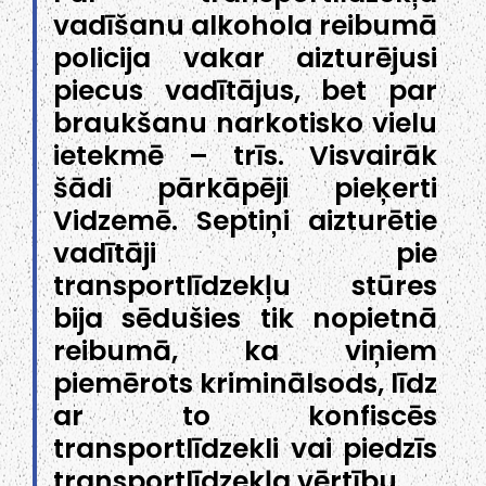
vadīšanu alkohola reibumā
policija vakar aizturējusi
piecus vadītājus, bet par
braukšanu narkotisko vielu
ietekmē – trīs. Visvairāk
šādi pārkāpēji pieķerti
Vidzemē. Septiņi aizturētie
vadītāji pie
transportlīdzekļu stūres
bija sēdušies tik nopietnā
reibumā, ka viņiem
piemērots kriminālsods, līdz
ar to konfiscēs
transportlīdzekli vai piedzīs
transportlīdzekļa vērtību.