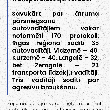
Savukārt par ātruma
pārsniegšanu
autovadītājiem vakar
noformēti 170 protokoli:
Rīgas reģionā sodīti 35
autovadītāji, Vidzemē – 40,
Kurzemē – 40, Latgalē – 32,
bet Zemgalē – 23
transporta līdzekļu vadītāji.
Trīs vadītāji sodīti par
agresīvu braukšanu.
Kopumā policija vakar noformējusi 541
protokolu par ceļu satiksmes noteikumu