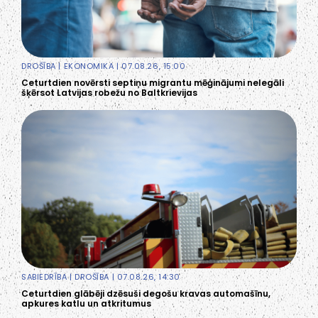
DROŠĪBA
|
EKONOMIKA
| 07.08.26, 15:00
Ceturtdien novērsti septiņu migrantu mēģinājumi nelegāli
šķērsot Latvijas robežu no Baltkrievijas
SABIEDRĪBA
|
DROŠĪBA
| 07.08.26, 14:30
Ceturtdien glābēji dzēsuši degošu kravas automašīnu,
apkures katlu un atkritumus