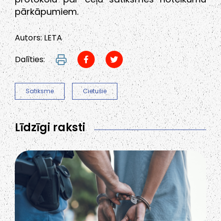
pārkāpumiem.
Autors: LETA
Dalīties:
Satiksme
Cietušie
Līdzīgi raksti