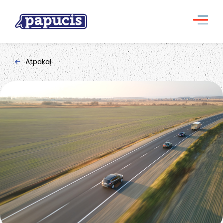
Atpakaļ