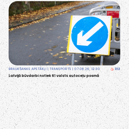
BRAUKŠANAS APSTĀKĻI
|
TRANSPORTS
| 07.08.26, 12:30
312
Latvijā būvdarbi notiek 61 valsts autoceļu posmā