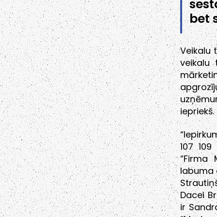
sest
bet 
Veikalu 
veikalu
mārketin
apgrozī
uzņēmum
iepriekš.
“Iepirku
107 109
“Firma 
labuma g
Strauti
Dacei Br
ir Sandr