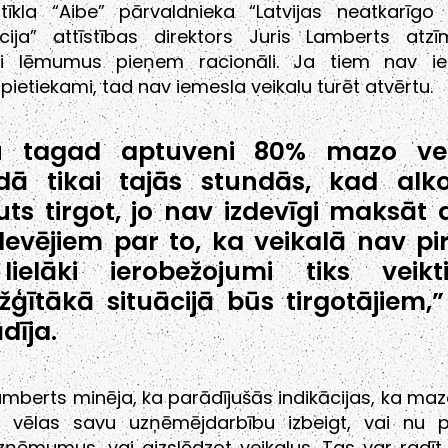
tīkla “Aibe” pārvaldnieka “Latvijas neatkarīgo 
cija” attīstības direktors Juris Lamberts atzī
i lēmumus pieņem racionāli. Ja tiem nav i
 pietiekami, tad nav iemesla veikalu turēt atvērtu.
u tagad aptuveni 80% mazo vei
dā tikai tajās stundās, kad alk
uts tirgot, jo nav izdevīgi maksāt 
evējiem par to, ka veikalā nav pir
lielāki ierobežojumi tiks veikt
žģītākā situācijā būs tirgotājiem,”
dīja.
mberts minēja, ka parādījušās indikācijas, ka maz
ki vēlas savu uzņēmējdarbību izbeigt, vai nu 
ņēmumus, vai aizslēdzot veikalus. Tas var radīt 