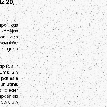
dz 20,
upa”, kas
 kopējas
jonu eiro
savukārt
ņai gadu
pitāls ir
mums SIA
patiesie
 un Jānis
s pieder
īpašnieki
(5%), SIA