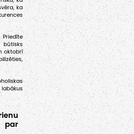
svēra, ka
nkurences
 Priedīte
 būtisks
 oktobrī
lizēties,
oholiskas
s labākus
rienu
 par