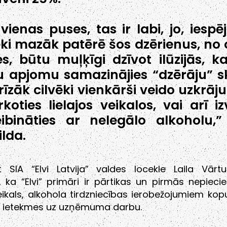
vienas puses, tas ir labi, jo, iespē
ēki mazāk patērē šos dzērienus, no 
s, būtu muļķīgi dzīvot ilūzijās, k
 apjomu samazinājies “dzērāju” sk
rīzāk cilvēki vienkārši veido uzkrāj
rkoties lielajos veikalos, vai arī iz
ibināties ar nelegālo alkoholu,”
ilda.
t SIA “Elvi Latvija” valdes locekle Laila Vārtu
, ka “Elvi” primāri ir pārtikas un pirmās nepiec
eikals, alkohola tirdzniecības ierobežojumiem ko
s ietekmes uz uzņēmuma darbu.