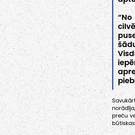
“No 
cilv
puse
šādu
Visd
iepē
apre
pieb
Savukār
norādīja
preču v
būtiska