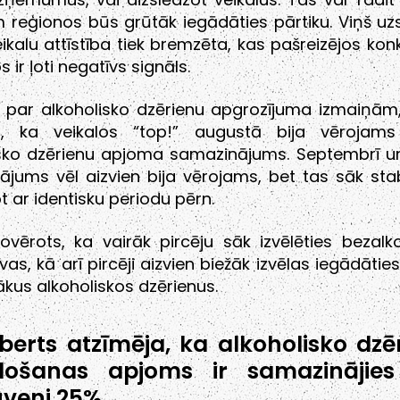
m reģionos būs grūtāk iegādāties pārtiku. Viņš uz
kalu attīstība tiek bremzēta, kas pašreizējos ko
 ir ļoti negatīvs signāls.
 par alkoholisko dzērienu apgrozījuma izmaiņām,
a, ka veikalos “top!” augustā bija vērojams
isko dzērienu apjoma samazinājums. Septembrī un
jums vēl aizvien bija vērojams, bet tas sāk stabi
ot ar identisku periodu pērn.
vērots, ka vairāk pircēju sāk izvēlēties bezalk
īvas, kā arī pircēji aizvien biežāk izvēlas iegādātie
kus alkoholiskos dzērienus.
erts atzīmēja, ka alkoholisko dzē
došanas apjoms ir samazinājies
veni 25%.