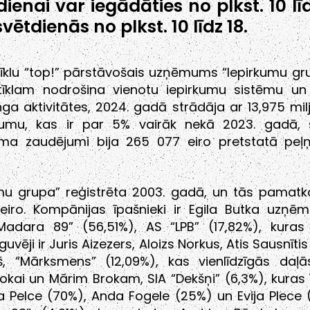
dienai var iegādāties no plkst. 10 lī
svētdienās no plkst. 10 līdz 18.
tīklu “top!” pārstāvošais uzņēmums “Iepirkumu gr
 tīklam nodrošina vienotu iepirkumu sistēmu un
ga aktivitātes, 2024. gadā strādāja ar 13,975 mil
jumu, kas ir par 5% vairāk nekā 2023. gadā, 
a zaudējumi bija 265 077 eiro pretstatā peļ
mu grupa” reģistrēta 2003. gadā, un tās pamatka
 eiro. Kompānijas īpašnieki ir Egila Butka uzņē
Madara 89” (56,51%), AS “LPB” (17,82%), kuras 
uvēji ir Juris Aizezers, Aloizs Norkus, Atis Sausnītis
ņš, “Mārksmens” (12,09%), kas vienlīdzīgās daļā
okai un Mārim Brokam, SIA “Dekšņi” (6,3%), kuras 
a Pelce (70%), Anda Fogele (25%) un Evija Plece 