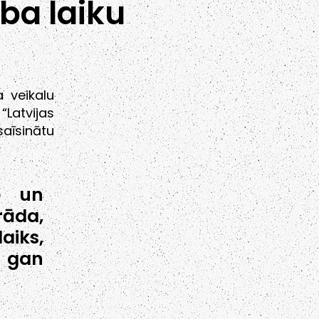
ba laiku
a veikalu
Latvijas
aīsinātu
le un
rāda,
aiks,
, gan