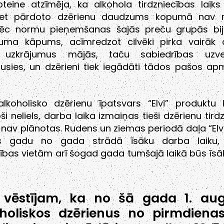
teine atzīmēja, ka alkohola tirdzniecības laiks 
bet pārdoto dzērienu daudzums kopumā nav ma
pēc normu pieņemšanas šajās preču grupās bija
juma kāpums, acīmredzot cilvēki pirka vairāk d
a uzkrājumus mājās, taču sabiedrības uzve
ējusies, un dzērieni tiek iegādāti tādos pašos a
lkoholisko dzērienu īpatsvars “Elvi” produktu k
oši neliels, darba laika izmaiņas tieši dzērienu tird
ļ nav plānotas. Rudens un ziemas periodā daļa “Elvi
os gadu no gada strādā īsāku darba laiku,
cības vietām arī šogad gada tumšajā laikā būs īs
 vēstījam, ka no šā gada 1. au
holiskos dzērienus no pirmdienas