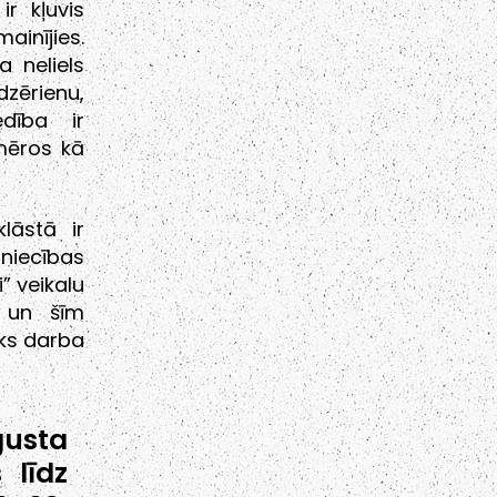
ir kļuvis
inījies.
 neliels
zērienu,
dība ir
pmēros kā
lāstā ir
zniecības
” veikalu
 un šīm
āks darba
gusta
 līdz