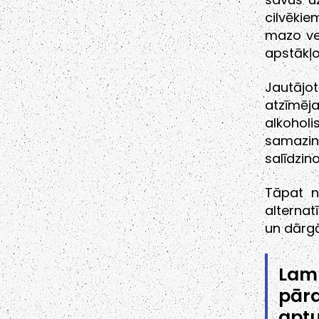
cilvēkie
mazo vei
apstākļos
Jautājot
atzīmēj
alkohol
samazinā
salīdzin
Tāpat no
alternat
un dārgā
Lamb
pār
aptu