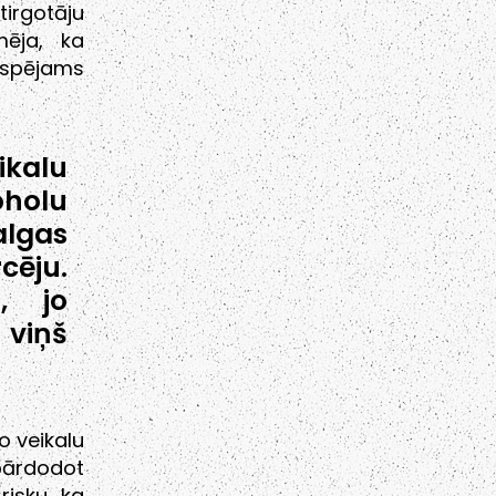
tirgotāju
mēja, ka
espējams
kalu
oholu
algas
cēju.
i, jo
 viņš
o veikalu
pārdodot
risku, ka