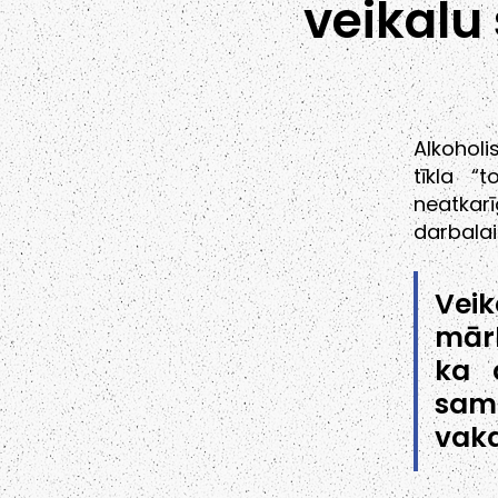
veikalu
Alkoholi
tīkla “
neatkar
darbalai
Vei
mārk
ka d
sama
vaka