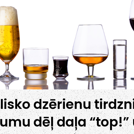
lisko dzērienu tirdzn
umu dēļ daļa “top!”