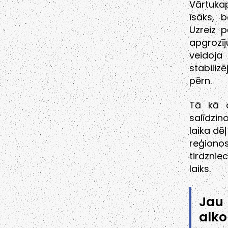
Vārtukap
īsāks, 
Uzreiz 
apgrozī
veidoj
stabiliz
pērn.
Tā kā a
salīdzin
laika dē
reģion
tirdznie
laiks.
Jau
alko