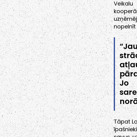
Veikalu 
kooperā
uzņēmēj
nopelnīt
“Ja
strā
atļa
pārd
Jo 
sare
norā
Tāpat La
īpašnie
savus uz