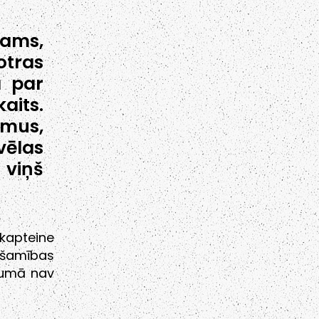
jams,
otras
a par
aits.
umus,
vēlas
 viņš
kapteine
iešamības
pumā nav