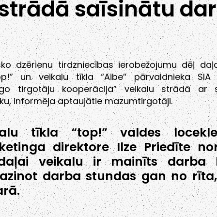
 strādā saīsinātu dar
sko dzērienu tirdzniecības ierobežojumu dēļ daļ
top!” un veikalu tīkla “Aibe” pārvaldnieka SIA “
īgo tirgotāju kooperācija” veikalu strādā ar s
ku, informēja aptaujātie mazumtirgotāji.
kalu tīkla “top!” valdes locek
etinga direktore Ilze Priedīte no
aļai veikalu ir mainīts darba l
zinot darba stundas gan no rīta
rā.