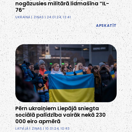
nogāzusies militārā lidmašīna “IL-
76”
UKRAINA
|
ZIŅAS
| 24.01.24, 13:41
APSKATĪT
Pērn ukraiņiem Liepājā sniegta
sociālā palīdzība vairāk nekā 230
000 eiro apmērā
LATVIJĀ
|
ZIŅAS
| 10.01.24, 10:43