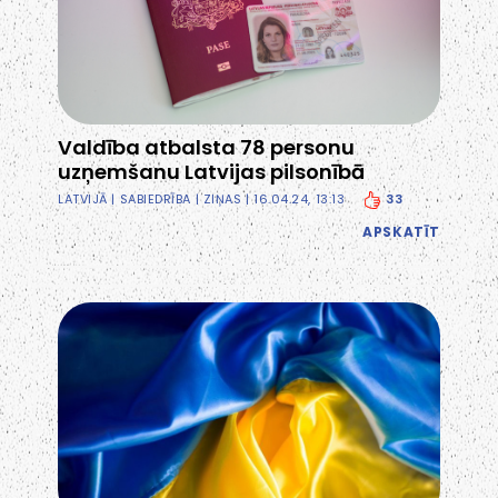
Valdība atbalsta 78 personu
uzņemšanu Latvijas pilsonībā
33
LATVIJĀ
|
SABIEDRĪBA
|
ZIŅAS
| 16.04.24, 13:13
APSKATĪT