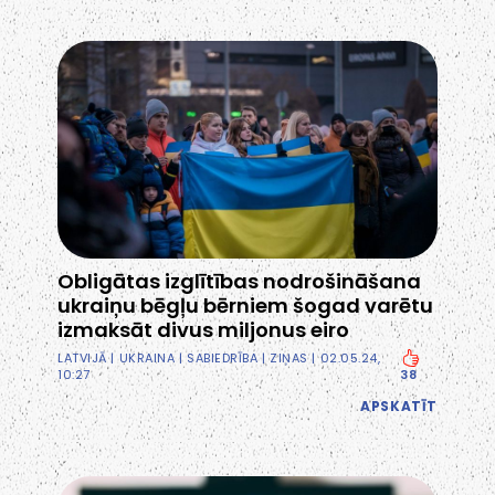
Obligātas izglītības nodrošināšana
ukraiņu bēgļu bērniem šogad varētu
izmaksāt divus miljonus eiro
LATVIJĀ
|
UKRAINA
|
SABIEDRĪBA
|
ZIŅAS
| 02.05.24,
10:27
38
APSKATĪT