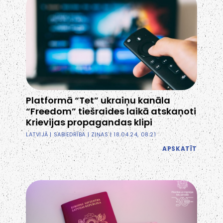
Platformā “Tet” ukraiņu kanāla
“Freedom” tiešraides laikā atskaņoti
Krievijas propagandas klipi
LATVIJĀ
|
SABIEDRĪBA
|
ZIŅAS
| 18.04.24, 08:21
APSKATĪT