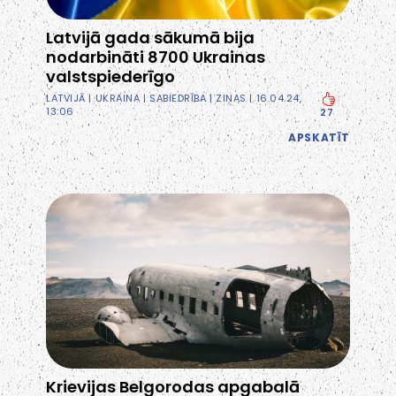
Latvijā gada sākumā bija
nodarbināti 8700 Ukrainas
valstspiederīgo
LATVIJĀ
|
UKRAINA
|
SABIEDRĪBA
|
ZIŅAS
| 16.04.24,
13:06
27
APSKATĪT
Krievijas Belgorodas apgabalā