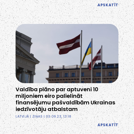
APSKATĪT
Valdība plāno par aptuveni 10
miljoniem eiro palielināt
finansējumu pašvaldībām Ukrainas
iedzīvotāju atbalstam
LATVIJĀ
|
ZIŅAS
| 03.09.23, 13:18
APSKATĪT