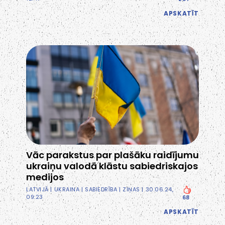
APSKATĪT
Vāc parakstus par plašāku raidījumu
ukraiņu valodā klāstu sabiedriskajos
medijos
LATVIJĀ
|
UKRAINA
|
SABIEDRĪBA
|
ZIŅAS
| 30.06.24,
09:23
68
APSKATĪT