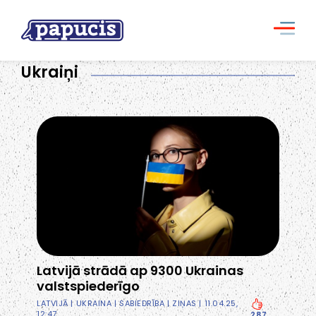
Ukraiņi
Latvijā strādā ap 9300 Ukrainas
valstspiederīgo
LATVIJĀ
|
UKRAINA
|
SABIEDRĪBA
|
ZIŅAS
| 11.04.25,
12:47
287