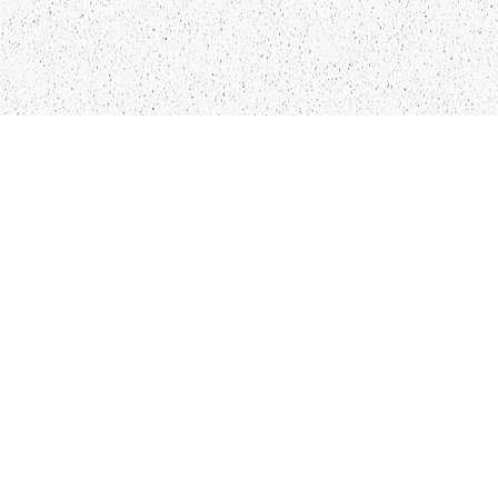
LIEPĀJA,LV-3401, LATVIJA
KONTAKTI
INFO@PAPUCIS.LV
28 555 801
SEKO MUMS
FACEBOOK
INSTAGRAM
TWITTER
TIKTOK