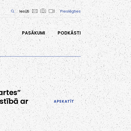
Iesūti
Pieslēgties
PASĀKUMI
PODKĀSTI
artes”
stībā ar
APSKATĪT