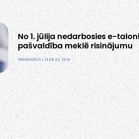
No 1. jūlija nedarbosies e-taloni
pašvaldība meklē risinājumu
TRANSPORTS
| 14.06.22, 13:19