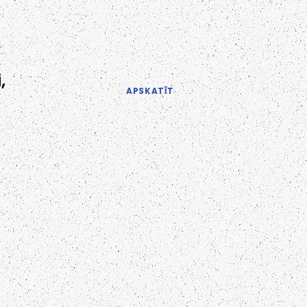
,
APSKATĪT