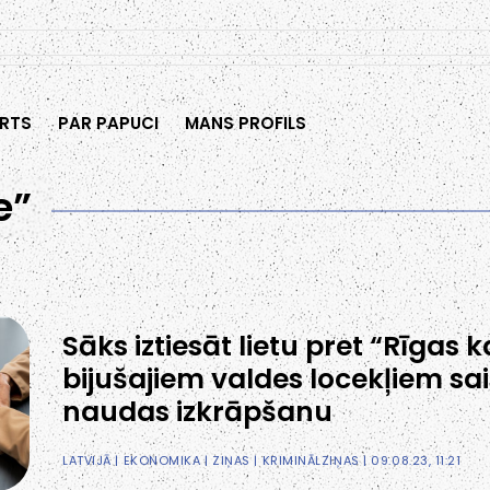
RTS
PAR PAPUCI
MANS PROFILS
e”
Sāks iztiesāt lietu pret “Rīgas k
bijušajiem valdes locekļiem sai
naudas izkrāpšanu
LATVIJĀ
|
EKONOMIKA
|
ZIŅAS
|
KRIMINĀLZIŅAS
| 09.08.23, 11:21