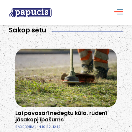
Sakop sētu
Lai pavasarī nedegtu kūla, rudenī
jāsakopj īpašums
SABIEDRĪBA
| 14.10.22, 12:19