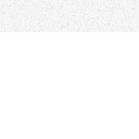
LIEPĀJA,LV-3401, LATVIJA
KONTAKTI
INFO@PAPUCIS.LV
28 555 801
SEKO MUMS
FACEBOOK
INSTAGRAM
TWITTER
TIKTOK