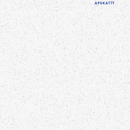
APSKATĪT