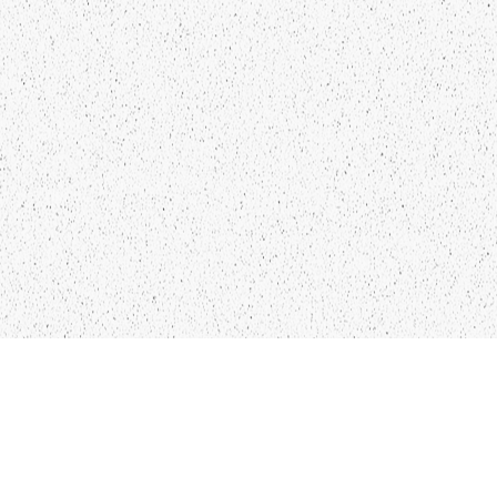
Kādu saturu Tu gribētu redzēt
lai mēs atspoguļojam un
pētām?