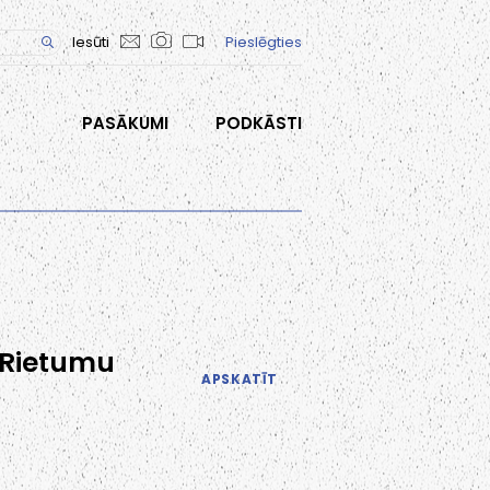
Iesūti
Pieslēgties
PASĀKUMI
PODKĀSTI
r Rietumu
APSKATĪT