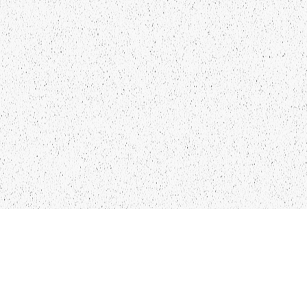
NTAKTI
SEKO MUMS
FO@PAPUCIS.LV
FACEBOOK
 555 801
INSTAGRAM
TWITTER