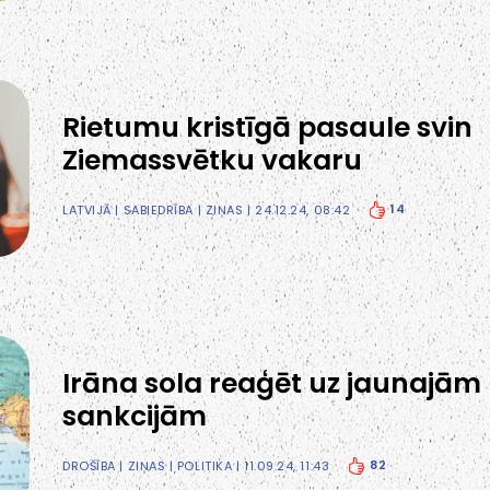
Rietumu kristīgā pasaule svin
Ziemassvētku vakaru
14
LATVIJĀ
|
SABIEDRĪBA
|
ZIŅAS
| 24.12.24, 08:42
Irāna sola reaģēt uz jaunajām
sankcijām
82
DROŠĪBA
|
ZIŅAS
|
POLITIKA
| 11.09.24, 11:43