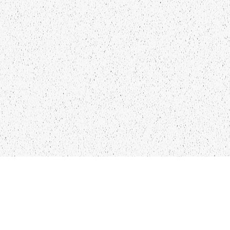
KO
IN
28
LIEPĀJA,LV-3401, LATVIJA