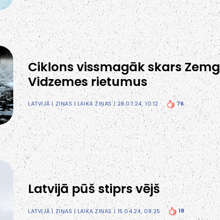
Ciklons vissmagāk skars Zemg
Vidzemes rietumus
76
LATVIJĀ
|
ZIŅAS
|
LAIKA ZIŅAS
| 28.07.24, 10:12
Latvijā pūš stiprs vējš
18
LATVIJĀ
|
ZIŅAS
|
LAIKA ZIŅAS
| 15.04.24, 08:25