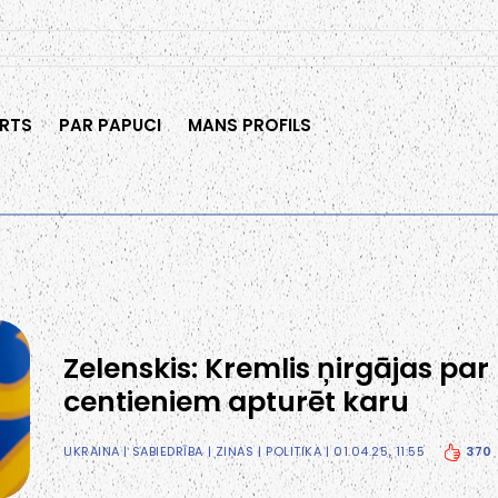
RTS
PAR PAPUCI
MANS PROFILS
Zelenskis: Kremlis ņirgājas pa
centieniem apturēt karu
370
UKRAINA
|
SABIEDRĪBA
|
ZIŅAS
|
POLITIKA
| 01.04.25, 11:55