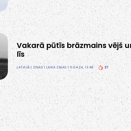
Vakarā pūtīs brāzmains vējš u
līs
37
LATVIJĀ
|
ZIŅAS
|
LAIKA ZIŅAS
| 11.04.24, 13:48