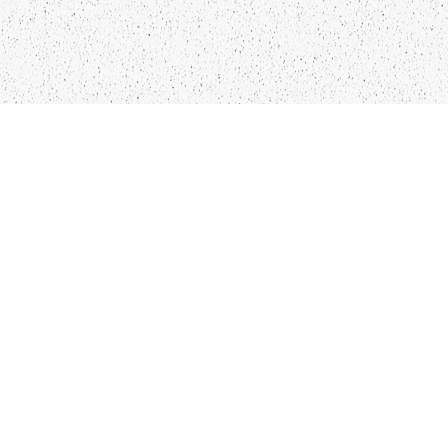
LIEPĀJA,LV-3401, LATVIJA
KONTAKTI
INFO@PAPUCIS.LV
28 555 801
SEKO MUMS
FACEBOOK
INSTAGRAM
TWITTER
TIKTOK