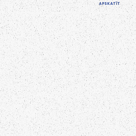
APSKATĪT