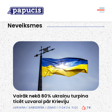
Neveiksmes
Vairāk nekā 80% ukraiņu turpina
ticēt uzvarai pār Krieviju
76
UKRAINA
|
SABIEDRĪBA
|
ZIŅAS
| 11.04.24, 11:01