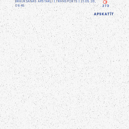
BRAUKŠANAS APSTĀKĻI
|
TRANSPORTS
| 21.05.26,
09:45
273
APSKATĪT