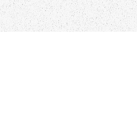
LIEPĀJA,LV-3401, LATVIJA
KONTAKTI
INFO@PAPUCIS.LV
28 555 801
SEKO MUMS
FACEBOOK
INSTAGRAM
TWITTER
TIKTOK