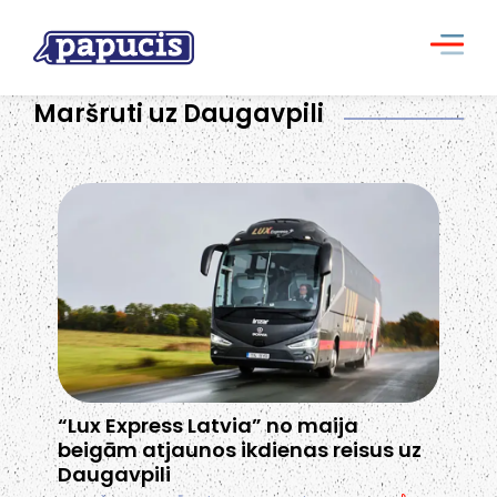
Maršruti uz Daugavpili
“Lux Express Latvia” no maija
beigām atjaunos ikdienas reisus uz
Daugavpili