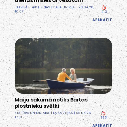
dienas mīsies ar vēsākām
LATVIJĀ
|
LAIKA ZIŅAS
|
DABA UN VIDE
| 28.04.26,
10:07
413
APSKATĪT
Maija sākumā notiks Bārtas
plostnieku svētki
KULTŪRA UN IZKLAIDE
|
LAIKA ZIŅAS
| 05.04.26,
17:31
383
APSKATĪT