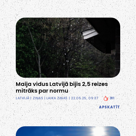
Maija vidus Latvijā bijis 2,5 reizes
mitrāks par normu
311
LATVIJĀ
|
ZIŅAS
|
LAIKA ZIŅAS
| 22.05.25, 09:37
APSKATĪT