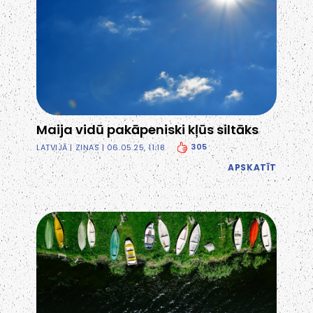
Maija vidū pakāpeniski kļūs siltāks
305
LATVIJĀ
|
ZIŅAS
| 06.05.25, 11:18
APSKATĪT