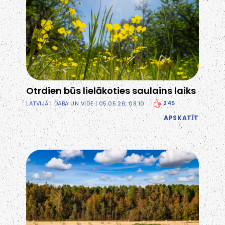
Otrdien būs lielākoties saulains laiks
245
LATVIJĀ
|
DABA UN VIDE
| 05.05.26, 08:10
APSKATĪT