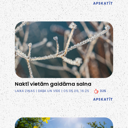
APSKATĪT
Naktī vietām gaidāma salna
325
LAIKA ZIŅAS
|
DABA UN VIDE
| 05.05.26, 16:25
APSKATĪT