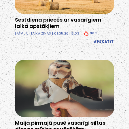
Sestdiena priecēs ar vasarīgiem
laika apstākļiem
363
LATVIJĀ
|
LAIKA ZIŅAS
| 01.05.26, 15:03
APSKATĪT
Maija pirmajā pusē vasarīgi siltas