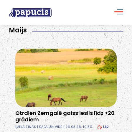
Maijs
Otrdien Zemgalē gaiss iesils līdz +20
grādiem
162
LAIKA ZIŅAS
|
DABA UN VIDE
| 26.05.26, 10:30