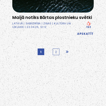
Maijā notiks Bārtas plostnieku svētki
LATVIJĀ
|
SABIEDRĪBA
|
ZIŅAS
|
KULTŪRA UN
IZKLAIDE
| 22.04.25, 12:12
193
APSKATĪT
1
2