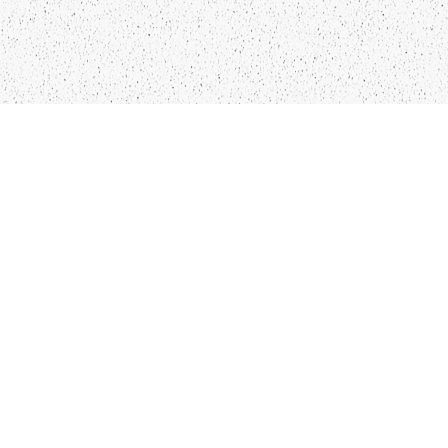
LIEPĀJA,LV-3401, LATVIJA
KONTAKTI
INFO@PAPUCIS.LV
28 555 801
SEKO MUMS
FACEBOOK
INSTAGRAM
TWITTER
TIKTOK