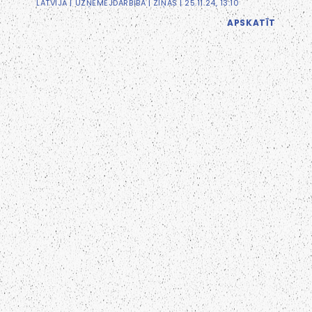
LATVIJĀ
|
UZŅĒMĒJDARBĪBA
|
ZIŅAS
| 25.11.24, 13:10
APSKATĪT