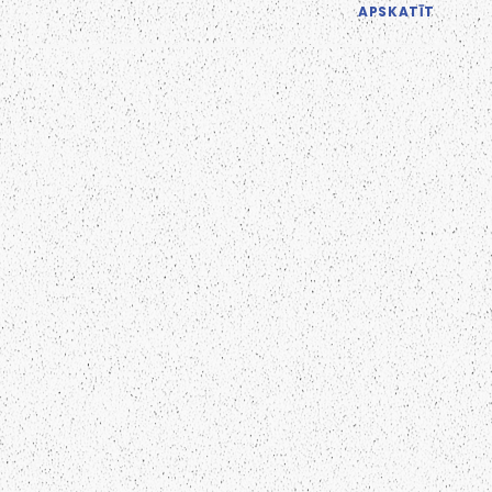
APSKATĪT