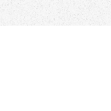
LIEPĀJA,LV-3401, LATVIJA
KONTAKTI
INFO@PAPUCIS.LV
28 555 801
SEKO MUMS
FACEBOOK
INSTAGRAM
TWITTER
TIKTOK