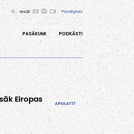
Iesūti
Pieslēgties
PASĀKUMI
PODKĀSTI
 sāk Eiropas
APSKATĪT