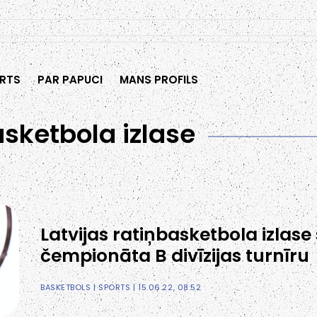
RTS
PAR PAPUCI
MANS PROFILS
asketbola izlase
Latvijas ratiņbasketbola izlase
čempionāta B divīzijas turnīru
BASKETBOLS
|
SPORTS
| 15.06.22, 08:52