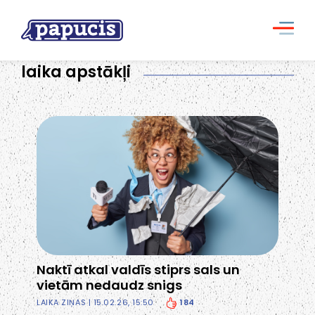
laika apstākļi
Naktī atkal valdīs stiprs sals un
vietām nedaudz snigs
184
LAIKA ZIŅAS
| 15.02.26, 15:50