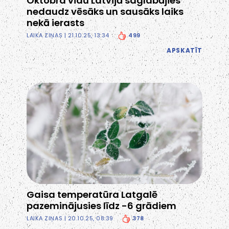
Oktobra vidū Latvijā saglabājies
nedaudz vēsāks un sausāks laiks
nekā ierasts
499
LAIKA ZIŅAS
| 21.10.25, 13:34
APSKATĪT
Gaisa temperatūra Latgalē
pazeminājusies līdz -6 grādiem
378
LAIKA ZIŅAS
| 20.10.25, 08:39