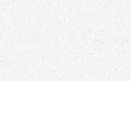
LIEPĀJA,LV-3401, LATVIJA
KONTAKTI
INFO@PAPUCIS.LV