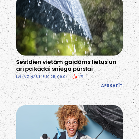
Sestdien vietām gaidāms lietus un
arī pa kādai sniega pārslai
171
LAIKA ZIŅAS
| 18.10.25, 09:01
APSKATĪT