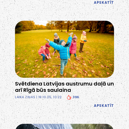
APSKATĪT
Svētdiena Latvijas austrumu daļā un
arī Rīgā būs saulaina
396
LAIKA ZIŅAS
| 19.10.25, 10:22
APSKATĪT