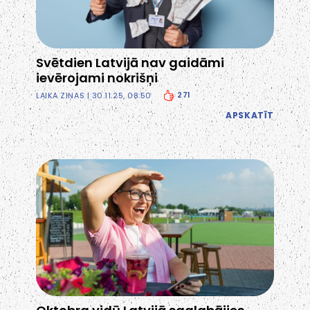
Svētdien Latvijā nav gaidāmi
ievērojami nokrišņi
271
LAIKA ZIŅAS
| 30.11.25, 08:50
APSKATĪT