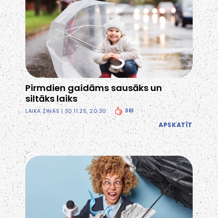
Pirmdien gaidāms sausāks un
siltāks laiks
361
LAIKA ZIŅAS
| 30.11.25, 20:30
APSKATĪT