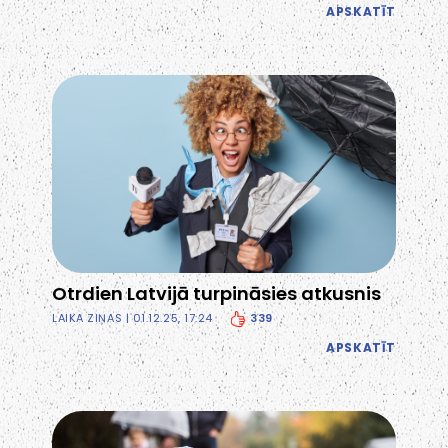
APSKATĪT
Otrdien Latvijā turpināsies atkusnis
339
LAIKA ZIŅAS
| 01.12.25, 17:24
APSKATĪT