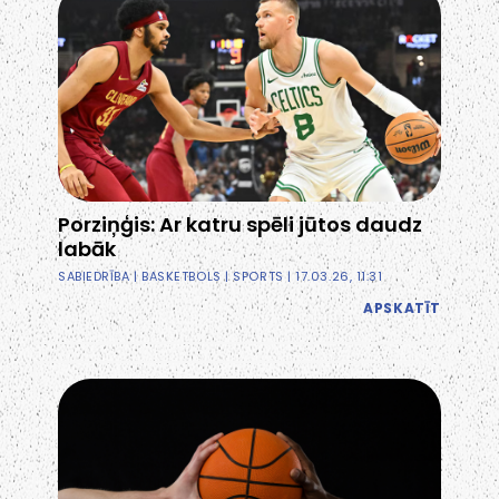
Porziņģis: Ar katru spēli jūtos daudz
labāk
SABIEDRĪBA
|
BASKETBOLS
|
SPORTS
| 17.03.26, 11:31
APSKATĪT