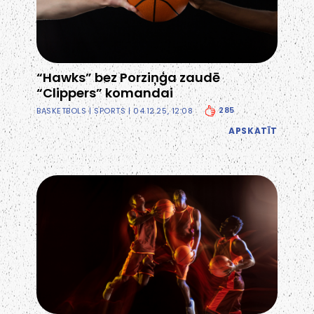
“Hawks” bez Porziņģa zaudē
“Clippers” komandai
285
BASKETBOLS
|
SPORTS
| 04.12.25, 12:08
APSKATĪT