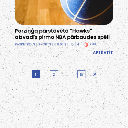
Porziņģa pārstāvētā “Hawks”
aizvadīs pirmo NBA pārbaudes spēli
233
BASKETBOLS
|
SPORTS
| 06.10.25, 15:54
APSKATĪT
...
1
2
15