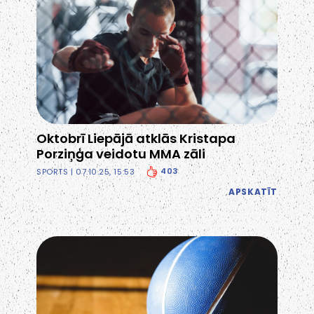
Oktobrī Liepājā atklās Kristapa
Porziņģa veidotu MMA zāli
403
SPORTS
| 07.10.25, 15:53
APSKATĪT