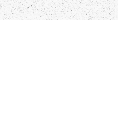
LIEPĀJA,LV-3401, LATVIJA
KONTAKTI
INFO@PAPUCIS.LV
28 555 801
SEKO MUMS
FACEBOOK
INSTAGRAM
TWITTER
TIKTOK
Kādu saturu Tu gribētu redzēt lai mēs