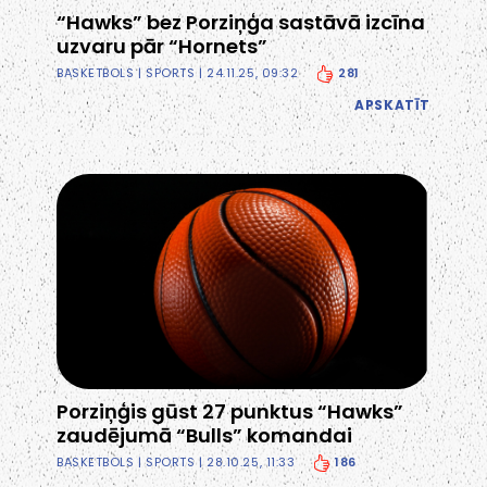
“Hawks” bez Porziņģa sastāvā izcīna
uzvaru pār “Hornets”
281
BASKETBOLS
|
SPORTS
| 24.11.25, 09:32
APSKATĪT
Porziņģis gūst 27 punktus “Hawks”
zaudējumā “Bulls” komandai
186
BASKETBOLS
|
SPORTS
| 28.10.25, 11:33