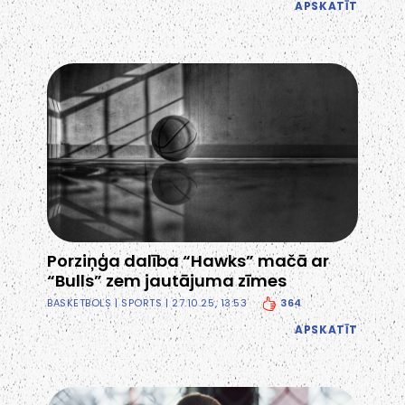
APSKATĪT
Porziņģa dalība “Hawks” mačā ar
“Bulls” zem jautājuma zīmes
364
BASKETBOLS
|
SPORTS
| 27.10.25, 13:53
APSKATĪT