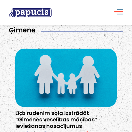
Ģimene
Līdz rudenim sola izstrādāt
“Ģimenes veselības mācības”
ieviešanas nosacījumus