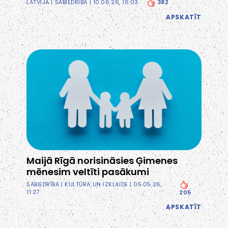
382
LATVIJĀ
|
SABIEDRĪBA
| 10.06.26, 16:03
APSKATĪT
Maijā Rīgā norisināsies Ģimenes
mēnesim veltīti pasākumi
SABIEDRĪBA
|
KULTŪRA UN IZKLAIDE
| 05.05.26,
11:27
205
APSKATĪT