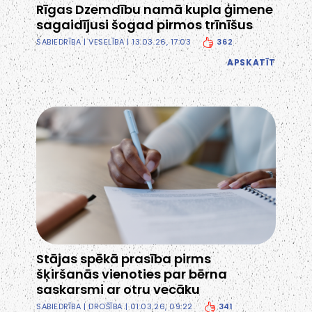
Rīgas Dzemdību namā kupla ģimene
sagaidījusi šogad pirmos trīnīšus
362
SABIEDRĪBA
|
VESELĪBA
| 13.03.26, 17:03
APSKATĪT
Stājas spēkā prasība pirms
šķiršanās vienoties par bērna
saskarsmi ar otru vecāku
341
SABIEDRĪBA
|
DROŠĪBA
| 01.03.26, 09:22