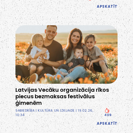
APSKATĪT
Latvijas Vecāku organizācija rīkos
piecus bezmaksas festivālus
ģimenēm
SABIEDRĪBA
|
KULTŪRA UN IZKLAIDE
| 19.02.26,
10:34
409
APSKATĪT