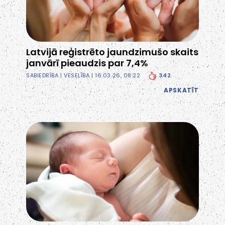
Latvijā reģistrēto jaundzimušo skaits
janvārī pieaudzis par 7,4%
342
SABIEDRĪBA
|
VESELĪBA
| 16.03.26, 08:22
APSKATĪT