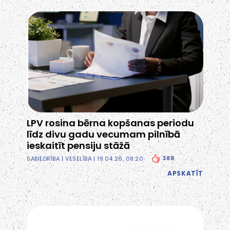
LPV rosina bērna kopšanas periodu
līdz divu gadu vecumam pilnībā
ieskaitīt pensiju stāžā
388
SABIEDRĪBA
|
VESELĪBA
| 19.04.26, 08:20
APSKATĪT