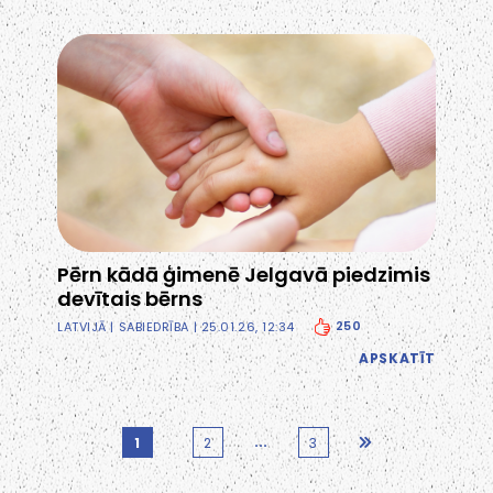
Pērn kādā ģimenē Jelgavā piedzimis
devītais bērns
250
LATVIJĀ
|
SABIEDRĪBA
| 25.01.26, 12:34
APSKATĪT
...
1
2
3