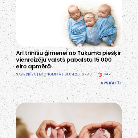
Arī trīnīšu ģimenei no Tukuma piešķir
vienreizēju valsts pabalstu 15 000
eiro apmērā
342
SABIEDRĪBA
|
EKONOMIKA
| 01.04.26, 07:46
APSKATĪT