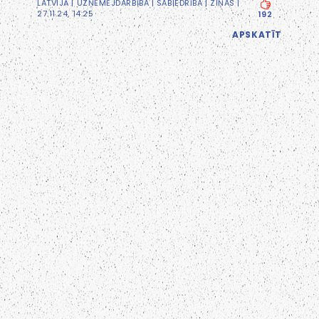
LATVIJĀ
|
UZŅĒMĒJDARBĪBA
|
SABIEDRĪBA
|
ZIŅAS
|
27.11.24, 14:25
192
APSKATĪT