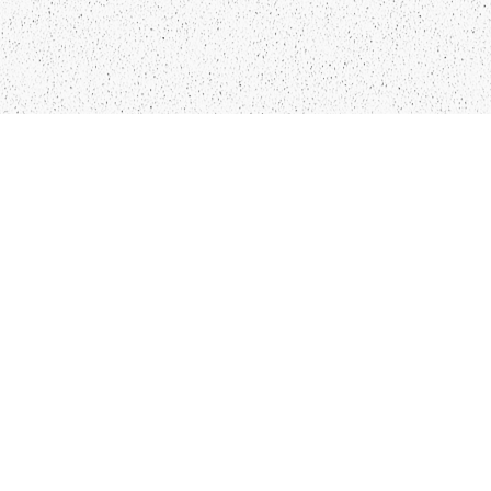
LIEPĀJA,LV-3401, LATVIJA
KONTAKTI
INFO@PAPUCIS.LV
28 555 801
SEKO MUMS
FACEBOOK
INSTAGRAM
TWITTER
TIKTOK