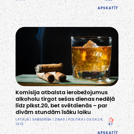
APSKATĪT
Komisija atbalsta ierobežojumus
alkoholu tirgot sešas dienas nedēļā
līdz plkst.20, bet svētdienās – par
divām stundām īsāku laiku
LATVIJĀ
|
SABIEDRĪBA
|
ZIŅAS
|
POLITIKA
| 09.04.24,
13:12
87
APSKATĪT