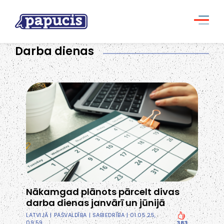
Darba dienas
Nākamgad plānots pārcelt divas
darba dienas janvārī un jūnijā
LATVIJĀ
|
PAŠVALDĪBA
|
SABIEDRĪBA
| 01.05.25,
09:59
383