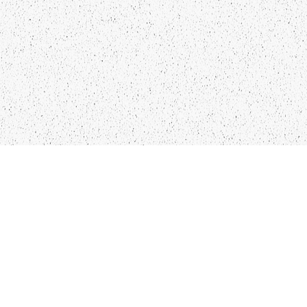
LIEPĀJA,LV-3401, LATVIJA
KONTAKTI
INFO@PAPUCIS.LV
28 555 801
SEKO MUMS