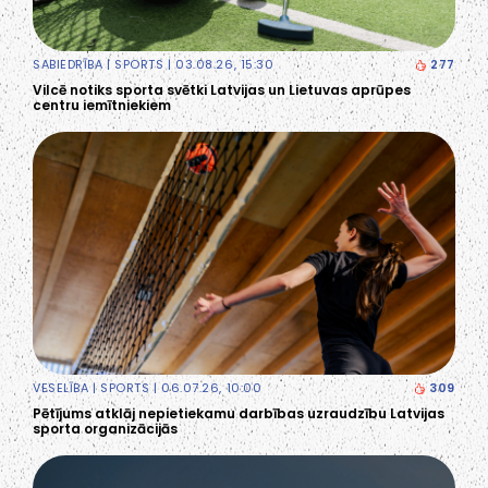
SABIEDRĪBA
|
SPORTS
| 03.08.26, 15:30
277
Vilcē notiks sporta svētki Latvijas un Lietuvas aprūpes
centru iemītniekiem
VESELĪBA
|
SPORTS
| 06.07.26, 10:00
309
Pētījums atklāj nepietiekamu darbības uzraudzību Latvijas
sporta organizācijās