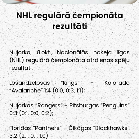
NHL regulārā čempionāta
rezultāti
Ņujorka, 8.okt., Nacionālās hokeja līgas
(NHL) regulārā čempionāta otrdienas spēļu
rezultāti:
Losandželosas “Kings” – Kolorādo
“Avalanche” 1:4 (0:0, 0:3, 1:1);
Ņujorkas “Rangers” – Pitsburgas “Penguins”
0:3 (0:1, 0:0, 0:2);
Floridas “Panthers” – Čikāgas “Blackhawks”
3:2 (2:1, 0:1, 1:0).