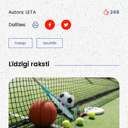
Autors: LETA
248
Dalīties:
hokejs
rezultāti
Līdzīgi raksti