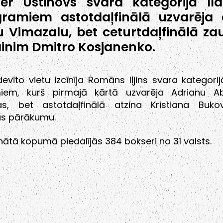
ēr Ustinovs svara kategorijā lī
gramiem astotdaļfinālā uzvarēja
 Vimazalu, bet ceturtdaļfinālā za
inim Dmitro Kosjanenko.
evīto vietu izcīnīja Romāns Iļjins svara kategorij
miem, kurš pirmajā kārtā uzvarēja Adrianu A
jas, bet astotdaļfinālā atzina Kristiana Buk
as pārākumu.
tā kopumā piedalījās 384 bokseri no 31 valsts.