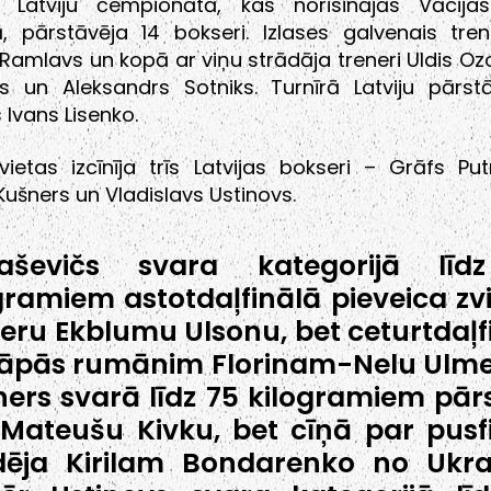
Latviju čempionātā, kas norisinājās Vācijas
, pārstāvēja 14 bokseri. Izlases galvenais trene
Ramlavs un kopā ar viņu strādāja treneri Uldis Ozo
 un Aleksandrs Sotniks. Turnīrā Latviju pārstā
 Ivans Lisenko.
vietas izcīnīja trīs Latvijas bokseri – Grāfs Put
Kušners un Vladislavs Ustinovs.
raševičs svara kategorijā līd
gramiem astotdaļfinālā pieveica zv
eru Ekblumu Ulsonu, bet ceturtdaļf
kāpās rumānim Florinam-Nelu Ulm
ers svarā līdz 75 kilogramiem pār
 Mateušu Kivku, bet cīņā par pusf
dēja Kirilam Bondarenko no Ukra