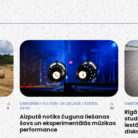
SABIEDRĪBA
|
KULTŪRA UN IZKLAIDE
| ŠODIEN,
SABIED
9
08:50
32
Rīgā
Aizputē notiks čuguna liešanas
stud
šovs un eksperimentālās mūzikas
iest
performance
disk