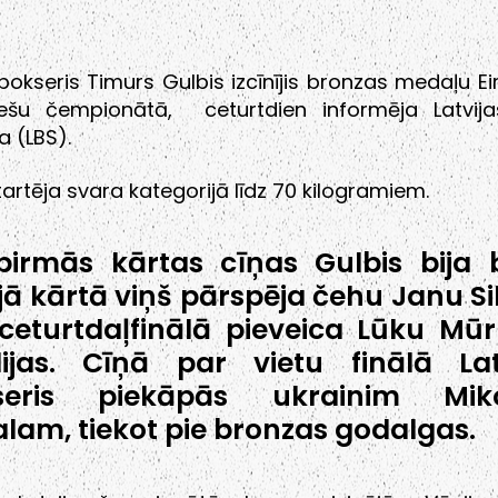
 bokseris Timurs Gulbis izcīnījis bronzas medaļu E
iešu čempionātā, ceturtdien informēja Latvij
a (LBS).
tartēja svara kategorijā līdz 70 kilogramiem.
irmās kārtas cīņas Gulbis bija b
jā kārtā viņš pārspēja čehu Janu Si
ceturtdaļfinālā pieveica Lūku Mū
ijas. Cīņā par vietu finālā Lat
seris piekāpās ukrainim Mik
lam, tiekot pie bronzas godalgas.