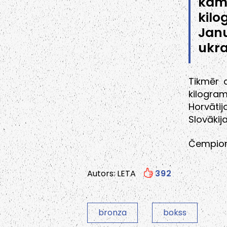
kam
kilo
Janu
ukra
Tikmēr d
kilogra
Horvāti
Slovākij
Čempionā
Autors: LETA
392
bronza
bokss