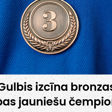
Gulbis izcīna bronz
pas jauniešu čempi