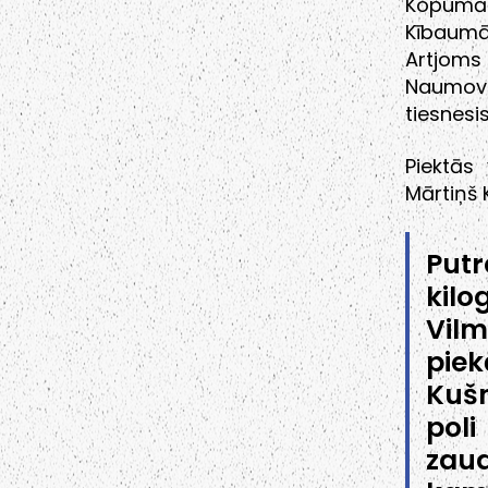
Kopumā 
Kībaumā
Artjoms 
Naumovs
tiesnesis
Piektās 
Mārtiņš 
Put
kilo
Vilm
pie
Kušn
poli
zau