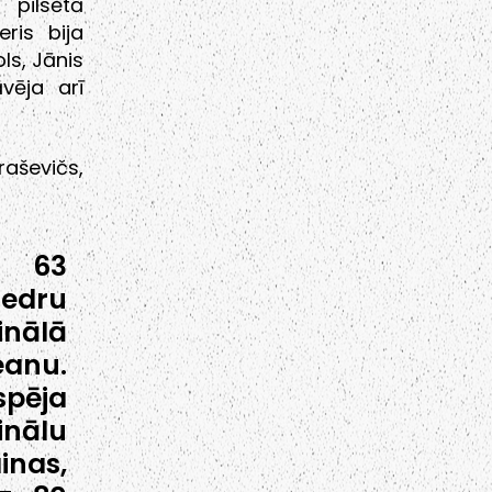
 pilsētā
ris bija
ls, Jānis
vēja arī
raševičs,
z 63
iedru
inālā
eanu.
spēja
inālu
inas,