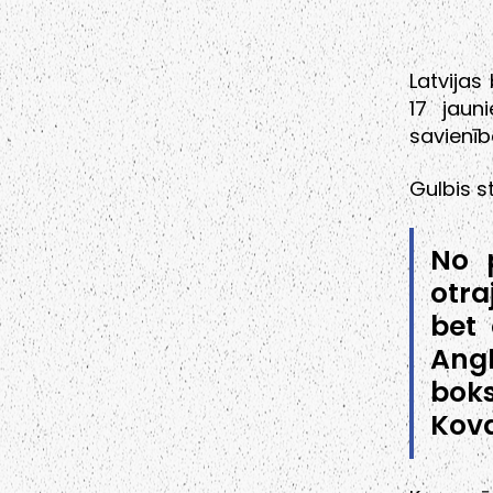
Latvijas
17 jaun
savienīb
Gulbis s
No p
otra
bet 
Angl
bok
Kova