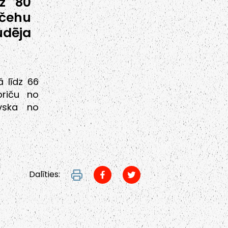
dz 80
 čehu
udēja
ā līdz 66
briču no
ovska no
Dalīties: