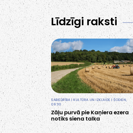
Līdzīgi raksti
SABIEDRĪBA
|
KULTŪRA UN IZKLAIDE
| ŠODIEN,
09:30
Zāļu purvā pie Kaņiera ezera
notiks siena talka