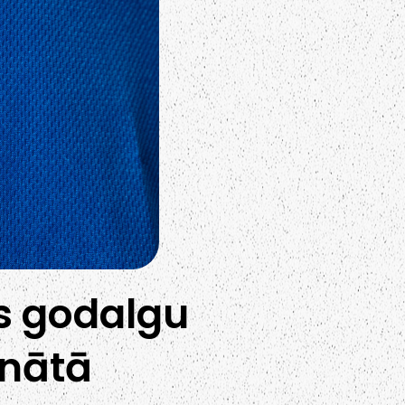
as godalgu
onātā