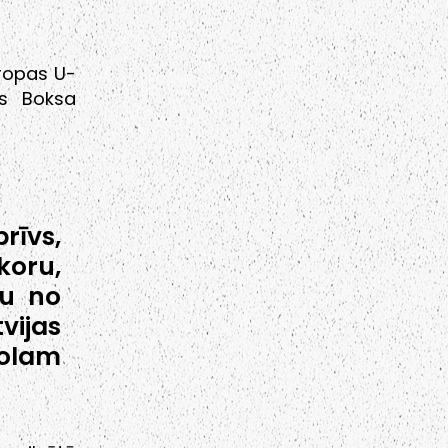
iropas U-
as Boksa
rīvs,
koru,
ru no
vijas
olam