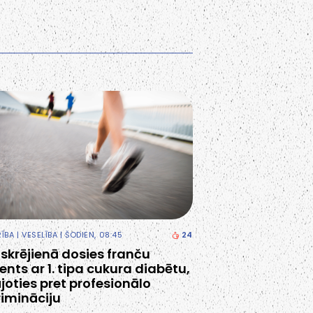
RĪBA
|
VESELĪBA
| ŠODIEN, 08:45
24
 skrējienā dosies franču
ents ar 1. tipa cukura diabētu,
ājoties pret profesionālo
rimināciju