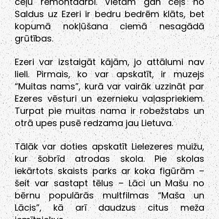
ceļu remontdarbi. Vietām gan ceļš no
Saldus uz Ezeri ir bedru bedrēm klāts, bet
kopumā nokļūšana ciemā nesagādā
grūtības.
Ezeri var izstaigāt kājām, jo attālumi nav
lieli. Pirmais, ko var apskatīt, ir muzejs
“Muitas nams”, kurā var vairāk uzzināt par
Ezeres vēsturi un ezernieku vaļaspriekiem.
Turpat pie muitas nama ir robežstabs un
otrā upes pusē redzama jau Lietuva.
Tālāk var doties apskatīt Lielezeres muižu,
kur šobrīd atrodas skola. Pie skolas
iekārtots skaists parks ar koka figūrām –
šeit var sastapt tēlus – Lāci un Mašu no
bērnu populārās multfilmas “Maša un
Lācis”, kā arī daudzus citus meža