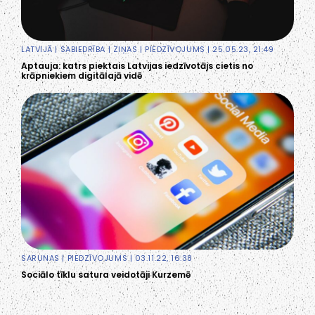
LATVIJĀ
|
SABIEDRĪBA
|
ZIŅAS
|
PIEDZĪVOJUMS
| 25.05.23, 21:49
Aptauja: katrs piektais Latvijas iedzīvotājs cietis no
krāpniekiem digitālajā vidē
SARUNAS
|
PIEDZĪVOJUMS
| 03.11.22, 16:38
Sociālo tīklu satura veidotāji Kurzemē