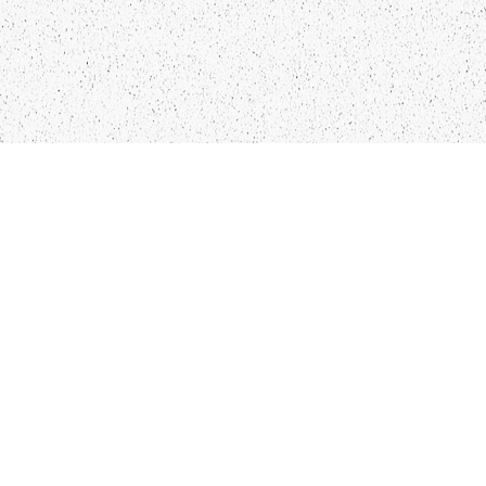
LIEPĀJA,LV-3401, LATVIJA
KONTAKTI
INFO@PAPUCIS.LV
28 555 801
SEKO MUMS
FACEBOOK
INSTAGRAM
TWITTER
TIKTOK