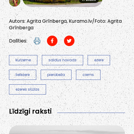
Autors: Agrita Grīnberga, Kuramo.lv/Foto: Agrita
Grīnberga
Dalīties:
kurzeme
saldus novads
ezere
lielezere
pierobeža
ciems
ezeres slūžas
Līdzīgi raksti