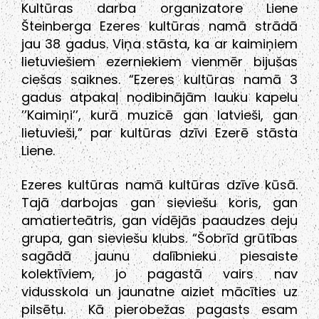
Kultūras darba organizatore Liene
Šteinberga Ezeres kultūras namā strādā
jau 38 gadus. Viņa stāsta, ka ar kaimiņiem
lietuviešiem ezerniekiem vienmēr bijušas
ciešas saiknes. “Ezeres kultūras namā 3
gadus atpakaļ nodibinājām lauku kapelu
’’Kaimiņi’’, kurā muzicē gan latvieši, gan
lietuvieši,” par kultūras dzīvi Ezerē stāsta
Liene.
Ezeres kultūras namā kultūras dzīve kūsā.
Tajā darbojas gan sieviešu koris, gan
amatierteātris, gan vidējās paaudzes deju
grupa, gan sieviešu klubs. “Šobrīd grūtības
sagādā jaunu dalībnieku piesaiste
kolektīviem, jo pagastā vairs nav
vidusskola un jaunatne aiziet mācīties uz
pilsētu. Kā pierobežas pagasts esam