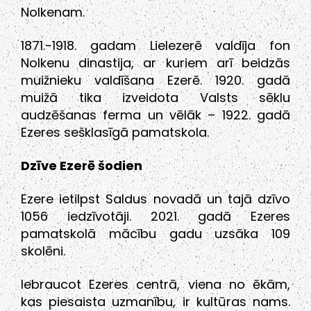
Nolkenam.
1871.-1918. gadam Lielezerē valdīja fon
Nolkenu dinastija, ar kuriem arī beidzās
muižnieku valdīšana Ezerē. 1920. gadā
muižā tika izveidota Valsts sēklu
audzēšanas ferma un vēlāk – 1922. gadā
Ezeres sešklasīgā pamatskola.
Dzīve Ezerē šodien
Ezere ietilpst Saldus novadā un tajā dzīvo
1056 iedzīvotāji. 2021. gadā Ezeres
pamatskolā mācību gadu uzsāka 109
skolēni.
Iebraucot Ezeres centrā, viena no ēkām,
kas piesaista uzmanību, ir kultūras nams.