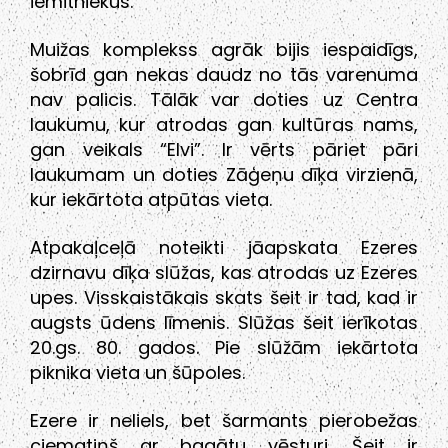
iemītniekus.
Muižas komplekss agrāk bijis iespaidīgs,
šobrīd gan nekas daudz no tās varenuma
nav palicis. Tālāk var doties uz Centra
laukumu, kur atrodas gan kultūras nams,
gan veikals “Elvi”. Ir vērts pāriet pāri
laukumam un doties Zāģeņu dīķa virzienā,
kur iekārtota atpūtas vieta.
Atpakaļceļā noteikti jāapskata Ezeres
dzirnavu dīķa slūžas, kas atrodas uz Ezeres
upes. Visskaistākais skats šeit ir tad, kad ir
augsts ūdens līmenis. Slūžas šeit ierīkotas
20.gs. 80. gados. Pie slūžām iekārtota
piknika vieta un šūpoles.
Ezere ir neliels, bet šarmants pierobežas
ciematiņš ar bagātu vēsturi. Šeit ir