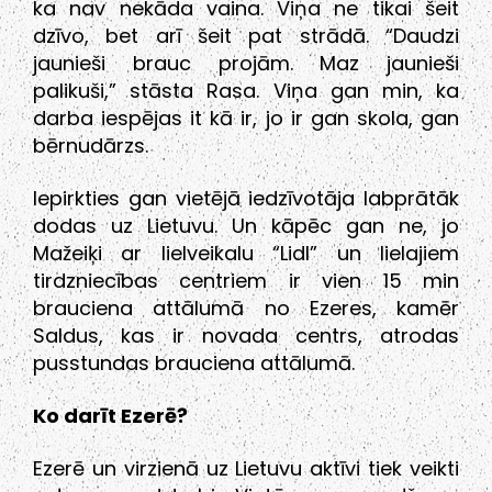
ka nav nekāda vaina. Viņa ne tikai šeit
dzīvo, bet arī šeit pat strādā. “Daudzi
jaunieši brauc projām. Maz jaunieši
palikuši,” stāsta Rasa. Viņa gan min, ka
darba iespējas it kā ir, jo ir gan skola, gan
bērnudārzs.
Iepirkties gan vietējā iedzīvotāja labprātāk
dodas uz Lietuvu. Un kāpēc gan ne, jo
Mažeiķi ar lielveikalu “Lidl” un lielajiem
tirdzniecības centriem ir vien 15 min
brauciena attālumā no Ezeres, kamēr
Saldus, kas ir novada centrs, atrodas
pusstundas brauciena attālumā.
Ko darīt Ezerē?
Ezerē un virzienā uz Lietuvu aktīvi tiek veikti