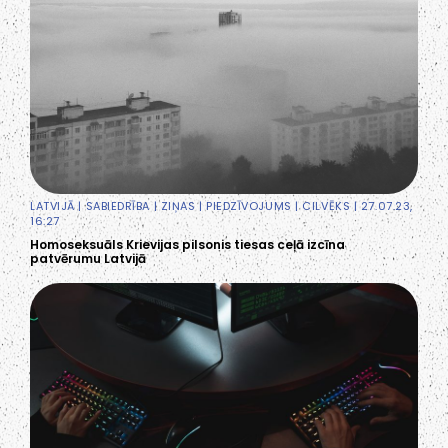
LATVIJĀ
|
SABIEDRĪBA
|
ZIŅAS
|
PIEDZĪVOJUMS
|
CILVĒKS
| 27.07.23,
16:27
Homoseksuāls Krievijas pilsonis tiesas ceļā izcīna
patvērumu Latvijā