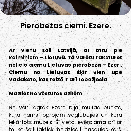
Pierobežas ciemi. Ezere.
Ar vienu soli Latvijā, ar otru pie
kaimiņiem – Lietuvā. Tā varētu raksturot
nelielo ciemu Lietuvas pierobežā – Ezeri.
Ciemu no Lietuvas šķir vien upe
Vadakste, kas reizē ir arī robežjosla.
Mazliet no vēstures dzīlēm
Ne velti agrāk Ezerē bija muitas punkts,
kura nams joprojām saglabājies un kurā
iekārtots muzejs. Šī vieta ievērojama arī ar
to, ka šeit faktiski beidzies II pasaules karš,