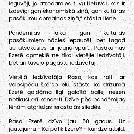
ieguvēji, jo atrodamies tuvu Lietuvai, kas ir
izdevīgi gan ekonomiskā ziņā, gan kultūras
pasākumu apmaiņas ziņā,” stāsta Liene.
Pandēmijas laikā gan kultūras
pasākumiem nācies iepauzēt, bet tagad
tie atsākušies ar jaunu sparu. Pasākumus
Ezerē apmeklē ne tikai vietējie iedzīvotāji,
bet arī tuvējo pagastu iedzīvotāji.
Vietējā iedzīvotāja Rasa, kas raiti ar
velosipēdu šķērso ielu, stāsta, ka drīzumā
Ezerē gaidāma ilgi gaidītā balle, nesen
notikuši arī koncerti. Dzīve pēc pandēmijas
lēnām atgriežas ierastajās sliedēs.
Rasa Ezerē dzīvo jau 50 gadus. Uz
jautājumu – Kā patīk Ezerē? – kundze atbild,