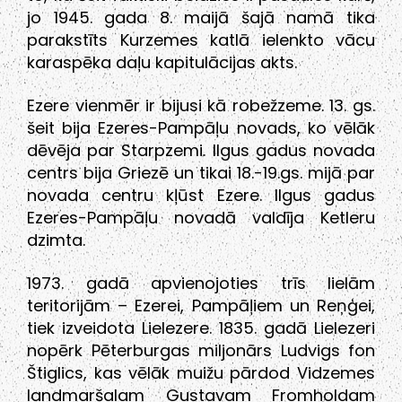
jo 1945. gada 8. maijā šajā namā tika
parakstīts Kurzemes katlā ielenkto vācu
karaspēka daļu kapitulācijas akts.
Ezere vienmēr ir bijusi kā robežzeme. 13. gs.
šeit bija Ezeres-Pampāļu novads, ko vēlāk
dēvēja par Starpzemi. Ilgus gadus novada
centrs bija Griezē un tikai 18.-19.gs. mijā par
novada centru kļūst Ezere. Ilgus gadus
Ezeres-Pampāļu novadā valdīja Ketleru
dzimta.
1973. gadā apvienojoties trīs lielām
teritorijām – Ezerei, Pampāļiem un Reņģei,
tiek izveidota Lielezere. 1835. gadā Lielezeri
nopērk Pēterburgas miljonārs Ludvigs fon
Štiglics, kas vēlāk muižu pārdod Vidzemes
landmaršalam Gustavam Fromholdam