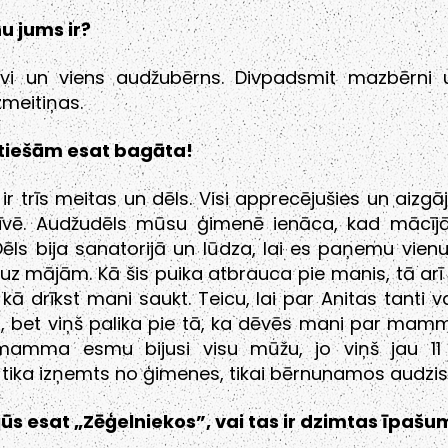
u jums ir?
avi un viens audžubērns. Divpadsmit mazbērni 
eitiņas.
 tiešām esat bagāta!
ir trīs meitas un dēls. Visi apprecējušies un aizgāj
īvē. Audžudēls mūsu ģimenē ienāca, kad mācījā
 Dēls bija sanatorijā un lūdza, lai es paņemu vienu
i uz mājām. Kā šis puika atbrauca pie manis, tā arī „
 kā drīkst mani saukt. Teicu, lai par Anitas tanti vai
bet viņš palika pie tā, ka dēvēs mani par mamm
amma esmu bijusi visu mūžu, jo viņš jau 1
ika izņemts no ģimenes, tikai bērnunamos audzis
jūs esat „Zēģelniekos”, vai tas ir dzimtas īpašu