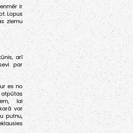
enmēr ir
ot. Lopus
kas ziemu
nis, arī
sevi par
kur es no
 atpūtas
em, lai
karā var
tu putnu,
klausies