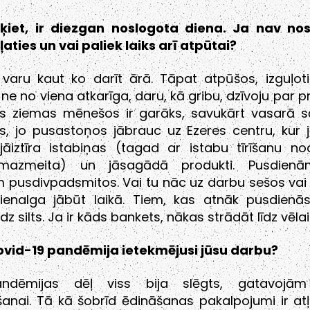
ķiet, ir diezgan noslogota diena. Ja nav no
ļaties un vai paliek laiks arī atpūtai?
varu kaut ko darīt ārā. Tāpat atpūšos, izguļoti
e no viena atkarīga, daru, kā gribu, dzīvoju par pr
ts ziemas mēnešos ir garāks, savukārt vasarā s
s, jo pusastoņos jābrauc uz Ezeres centru, kur 
 jāiztīra istabiņas (tagad ar istabu tīrīšanu no
azmeita) un jāsagādā produkti. Pusdienā
 pusdivpadsmitos. Vai tu nāc uz darbu sešos vai 
ienalga jābūt laikā. Tiem, kas atnāk pusdienās
z silts. Ja ir kāds bankets, nākas strādāt līdz vēlai 
ovid-19 pandēmija ietekmējusi jūsu darbu?
ndēmijas dēļ viss bija slēgts, gatavojām
anai. Tā kā šobrīd ēdināšanas pakalpojumi ir atļ