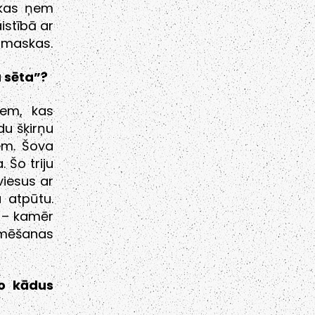
, kas ņem
istībā ar
m maskas.
u sēta”?
iem, kas
du šķirņu
em. Šova
 Šo triju
viesus ar
u atpūtu.
s – kamēr
ilmēšanas
ko kādus