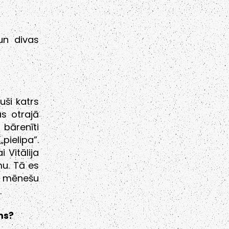
un divas
uši katrs
s otrajā
 bārenīti
pielipa”.
 Vitālija
u. Tā es
1 mēnešu
.
ms?