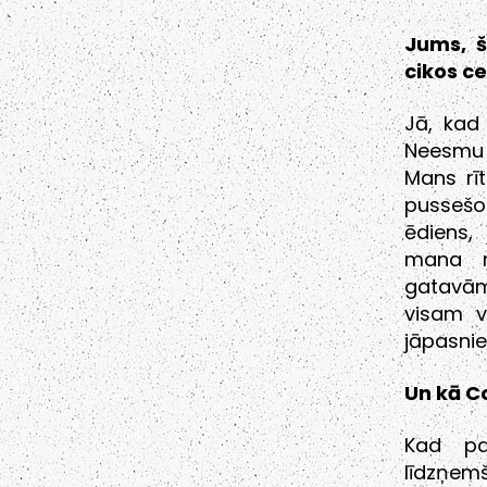
Jums, š
cikos ce
Jā, kad 
Neesmu n
Mans rī
pussešo
ēdiens,
mana m
gatavām
visam v
jāpasnied
Un kā C
Kad pa
līdzņemš