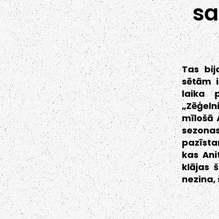
sa
Tas bi
sētām i
laika 
„Zēģeln
mīlošā 
sezona
pazīsta
kas Ani
klājas 
nezina, 