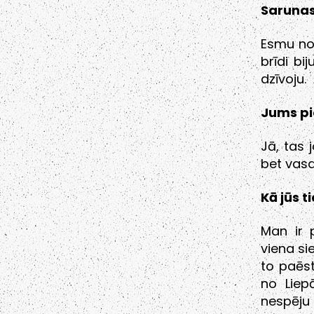
Sarunas
Esmu no 
brīdi bi
dzīvoju.
Jums pie
Jā, tas 
bet vasa
Kā jūs t
Man ir 
viena si
to paēst
no Liep
nespēju 