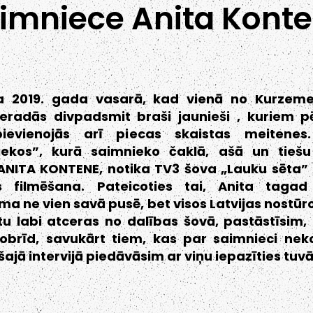
imniece Anita Kont
ja 2019. gada vasarā, kad vienā no Kurzeme
eradās divpadsmit braši jaunieši , kuriem 
pievienojās arī piecas skaistas meitenes.
iekos”, kurā saimnieko čaklā, ašā un tieš
ANITA KONTENE, notika TV3 šova „Lauku sēta” 
s filmēšana. Pateicoties tai, Anita tagad 
ma ne vien savā pusē, bet visos Latvijas nostūro
tu labi atceras no dalības šovā, pastāstīsim, 
šobrīd, savukārt tiem, kas par saimnieci ne
šajā intervijā piedāvāsim ar viņu iepazīties tuvā