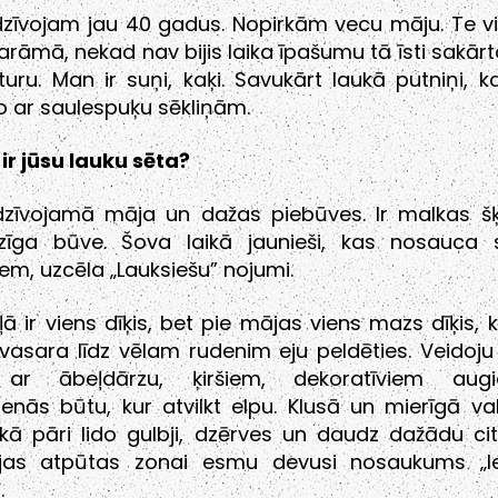
dzīvojam jau 40 gadus. Nopirkām vecu māju. Te vi
rāmā, nekad nav bijis laika īpašumu tā īsti sakārt
turu. Man ir suņi, kaķi. Savukārt laukā putniņi, 
 ar saulespuķu sēkliņām.
a ir jūsu lauku sēta?
dzīvojamā māja un dažas piebūves. Ir malkas šķū
līdzīga būve. Šova laikā jaunieši, kas nosauca 
iem, uzcēla „Lauksiešu” nojumi.
ļā ir viens dīķis, bet pie mājas viens mazs dīķis, 
vasara līdz vēlam rudenim eju peldēties. Veidoju
u ar ābeļdārzu, ķiršiem, dekoratīviem augi
enās būtu, kur atvilkt elpu. Klusā un mierīgā va
 kā pāri lido gulbji, dzērves un daudz dažādu ci
ejas atpūtas zonai esmu devusi nosaukums „Ie
.