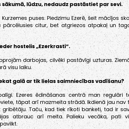
 sākumā, lūdzu, nedaudz pastāstiet par sevi.
Kurzemes puses. Piedzimu Ezerē, šeit mācījos sko
ju pārcēlusies citur, bet atgriezos atpakaļ un tag
der hostelis „Ezerkrasti”.
joprojām darbojas, cilvēki pastāvīgi uzturas. Zie
rā visu laiku.
iekat galā ar tik lielas saimniecības vadīšanu?
palīgi. Ezeres ēdināšanas centrā man regulāri t
eviete, tāpat arī mazmeita strādā. Ikdienā jau nav 
 gribētāju. Taču, kad tiek rīkoti banketi, tad ir s
ājas atbrauc arī meita. Palieku vecāka, pati vi
pavilkt.