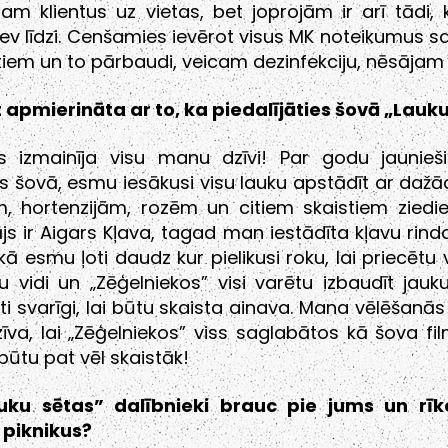
am klientus uz vietas, bet joprojām ir arī tādi
ev līdzi. Cenšamies ievērot visus MK noteikumus sa
ātiem un to pārbaudi, veicam dezinfekciju, nēsāja
 apmierināta ar to, ka piedalījāties šovā „Lauk
as izmainīja visu manu dzīvi! Par godu jaunieš
ās šovā, esmu iesākusi visu lauku apstādīt ar dažā
m, hortenzijām, rozēm un citiem skaistiem ziedi
js ir Aigars Kļava, tagad man iestādīta kļavu rinda.
kā esmu ļoti daudz kur pielikusi roku, lai priecētu 
 vidi un „Zēģelniekos” visi varētu izbaudīt jauk
oti svarīgi, lai būtu skaista ainava. Mana vēlēšanā
va, lai „Zēģelniekos” viss saglabātos kā šova f
 būtu pat vēl skaistāk!
uku sētas” dalībnieki brauc pie jums un rī
 piknikus?