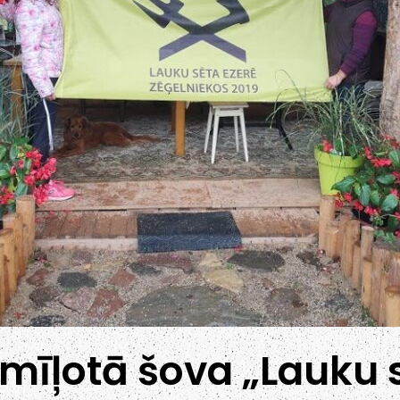
mīļotā šova „Lauku s