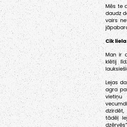
Mēs te 
daudz da
vairs ne
jāpabaro
Cik liel
Man ir 
klētij 
lauksieš
Lejas da
agra pa
vietiņ
vecumdi
dzirdēt,
tādēļ l
dzērvēs”