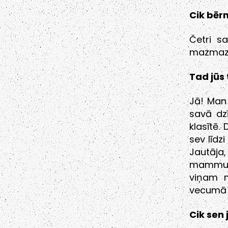
Cik bērn
Četri s
mazmazm
Tad jūs
Jā! Man 
savā dz
klasītē.
sev līdz
Jautāja,
mammu, 
viņam m
vecumā t
Cik sen 