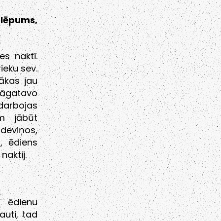
slēpums,
es naktī.
ieku sev.
ākas jau
jāgatavo
darbojas
m jābūt
deviņos,
, ēdiens
naktij.
 ēdienu
auti, tad