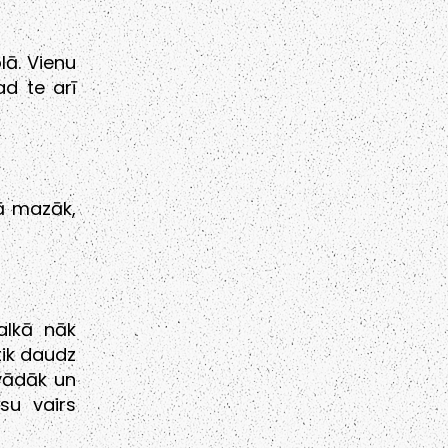
lā. Vienu
ad te arī
mā mazāk,
alkā nāk
tik daudz
avādāk un
su vairs