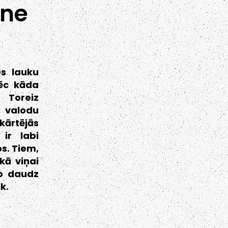
ene
s lauku
pēc kāda
 Toreiz
u valodu
kārtējās
ir labi
s. Tiem,
kā viņai
ko daudz
k.