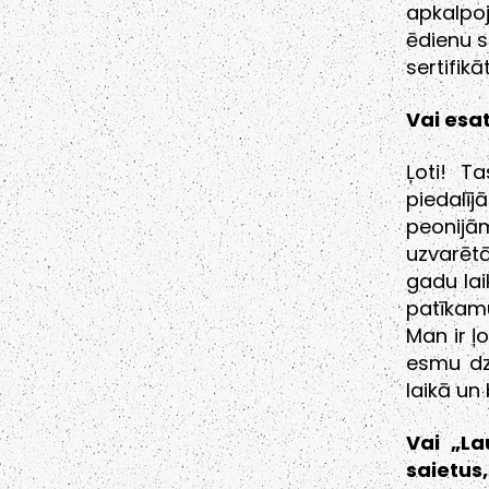
apkalpoj
ēdienu s
sertifik
Vai esat
Ļoti! T
piedalīj
peonijā
uzvarētā
gadu lai
patīkamu
Man ir ļ
esmu dzī
laikā un
Vai „La
saietus,