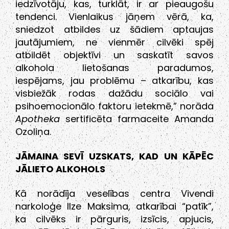
iedzīvotāju, kas, turklāt, ir ar pieaugošu
tendenci. Vienlaikus jāņem vērā, ka,
sniedzot atbildes uz šādiem aptaujas
jautājumiem, ne vienmēr cilvēki spēj
atbildēt objektīvi un saskatīt savos
alkohola lietošanas paradumos,
iespējams, jau problēmu – atkarību, kas
visbiežāk rodas dažādu sociālo vai
psihoemocionālo faktoru ietekmē,” norāda
Apotheka
sertificēta farmaceite Amanda
Ozoliņa.
JĀMAINA SEVĪ UZSKATS, KAD UN KĀPĒC
JĀLIETO ALKOHOLS
Kā norādīja veselības centra Vivendi
narkoloģe Ilze Maksima, atkarībai “patīk”,
ka cilvēks ir pārguris, izsīcis, apjucis,