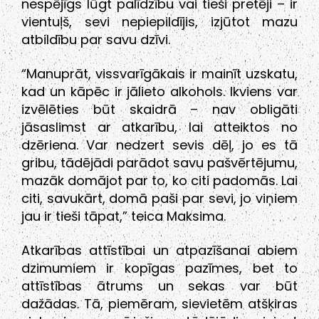
nespējīgs lūgt palīdzību vai tieši pretēji – ir
vientuļš, sevi nepiepildījis, izjūtot mazu
atbildību par savu dzīvi.
“Manuprāt, vissvarīgākais ir mainīt uzskatu,
kad un kāpēc ir jālieto alkohols. Ikviens var
izvēlēties būt skaidrā – nav obligāti
jāsaslimst ar atkarību, lai atteiktos no
dzēriena. Var nedzert sevis dēļ, jo es tā
gribu, tādējādi parādot savu pašvērtējumu,
mazāk domājot par to, ko citi padomās. Lai
citi, savukārt, domā paši par sevi, jo viņiem
jau ir tieši tāpat,” teica Maksima.
Atkarības attīstībai un atpazīšanai abiem
dzimumiem ir kopīgas pazīmes, bet to
attīstības ātrums un sekas var būt
dažādas. Tā, piemēram, sievietēm atšķiras