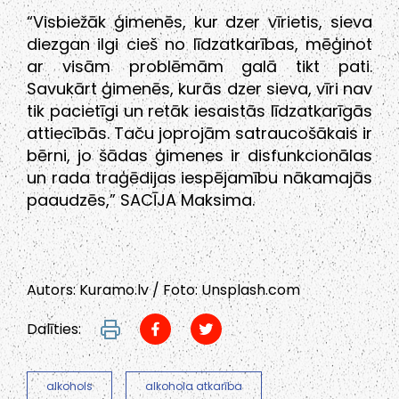
“Visbiežāk ģimenēs, kur dzer vīrietis, sieva
diezgan ilgi cieš no līdzatkarības, mēģinot
ar visām problēmām galā tikt pati.
Savukārt ģimenēs, kurās dzer sieva, vīri nav
tik pacietīgi un retāk iesaistās līdzatkarīgās
attiecībās. Taču joprojām satraucošākais ir
bērni, jo šādas ģimenes ir disfunkcionālas
un rada traģēdijas iespējamību nākamajās
paaudzēs,” SACĪJA Maksima.
Autors: Kuramo.lv / Foto: Unsplash.com
Dalīties:
alkohols
alkohola atkarība