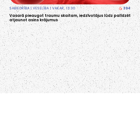
SABIEDRĪBA
|
VESELĪBA
| VAKAR, 13:30
394
Vasarā pieaugot traumu skaitam, iedzīvotājus lūdz palīdzēt
atjaunot asins krājumus
LIEPĀJA,LV-3401, LATVIJA
KONTAKTI