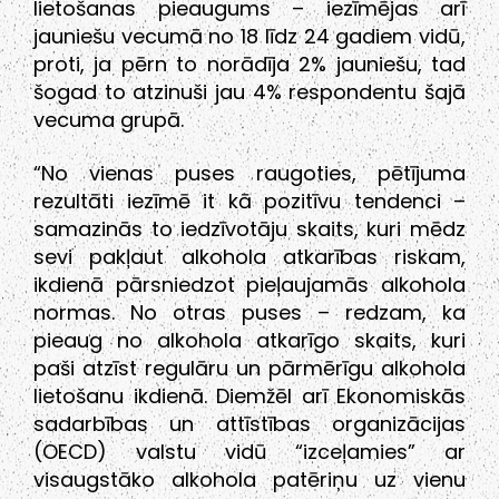
lietošanas pieaugums – iezīmējas arī
jauniešu vecumā no 18 līdz 24 gadiem vidū,
proti, ja pērn to norādīja 2% jauniešu, tad
šogad to atzinuši jau 4% respondentu šajā
vecuma grupā.
“No vienas puses raugoties, pētījuma
rezultāti iezīmē it kā pozitīvu tendenci –
samazinās to iedzīvotāju skaits, kuri mēdz
sevi pakļaut alkohola atkarības riskam,
ikdienā pārsniedzot pieļaujamās alkohola
normas. No otras puses – redzam, ka
pieaug no alkohola atkarīgo skaits, kuri
paši atzīst regulāru un pārmērīgu alkohola
lietošanu ikdienā. Diemžēl arī Ekonomiskās
sadarbības un attīstības organizācijas
(OECD) valstu vidū “izceļamies” ar
visaugstāko alkohola patēriņu uz vienu